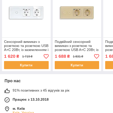
Сенсорний вимикач з
Подвійний сенсорний
Подв
розеткою та розеткою USB
вимикач з розеткою та
вими
A+C 20Вт, із заземленням і
розеткою USB A+C 20Вт, із
розе
шторками ELIOS 16А 230В
заземленням і шторками
зазе
1 620
1 688
1 6
₴
₴
1 719 ₴
1 831 ₴
білий скло
ELIOS золото скло
ELIO
Купити
Купити
Про нас
91% позитивних з 45 відгуків за рік
Працює з 13.10.2018
м. Київ
Київ, Україна