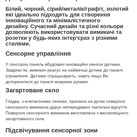
Білий, чорний, сірий/металік/графіт, золотий
які ідеально підходять для створення
інноваційного та мінімалістичного
дизайну. Сучасний дизайн та різні кольори
дозволяють використовувати вимикачі та
розетки у будь-яких інтер'єрах з різними
стилями.
Сенсорне управління
У сенсорну панель вбудовані інноваційні ємнісні датчики.
Завдяки їм, вимикач реагує на найменші дотики до панелі
управління. Датчики спрацьовують, навіть якщо Ви
доторкнетеся до панелі мокрими руками.
Загартоване скло
Гладка, з елегантними лініями, приємна на дотик поверхня
сенсорного вимикача дарує непередавані тактильні відчуття.
Поверхня сенсорного вимикача виготовлена з високоміцного
загартованого скла.
Підсвічування сенсорної зони