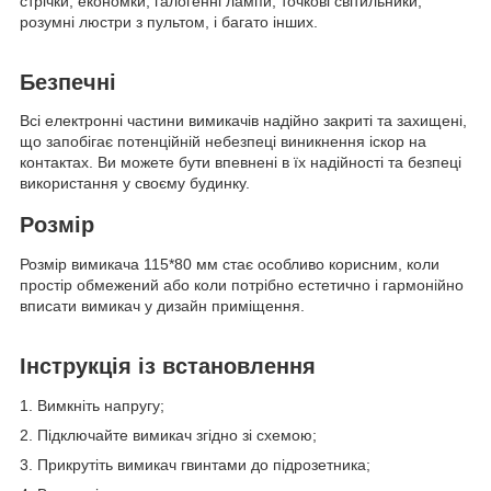
стрічки, економки, галогенні лампи, точкові світильники,
розумні люстри з пультом, і багато інших.
Безпечні
Всі електронні частини вимикачів надійно закриті та захищені,
що запобігає потенційній небезпеці виникнення іскор на
контактах. Ви можете бути впевнені в їх надійності та безпеці
використання у своєму будинку.
Розмір
Розмір вимикача 115*80 мм стає особливо корисним, коли
простір обмежений або коли потрібно естетично і гармонійно
вписати вимикач у дизайн приміщення.
Інструкція із встановлення
1. Вимкніть напругу;
2. Підключайте вимикач згідно зі схемою;
3. Прикрутіть вимикач гвинтами до підрозетника;