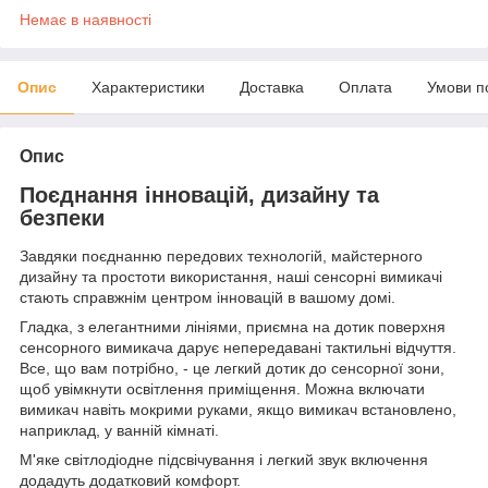
Немає в наявності
Опис
Характеристики
Доставка
Оплата
Умови п
Опис
Поєднання інновацій, дизайну та
безпеки
Завдяки поєднанню передових технологій, майстерного
дизайну та простоти використання, наші сенсорні вимикачі
стають справжнім центром інновацій в вашому домі.
Гладка, з елегантними лініями, приємна на дотик поверхня
сенсорного вимикача дарує непередавані тактильні відчуття.
Все, що вам потрібно, - це легкий дотик до сенсорної зони,
щоб увімкнути освітлення приміщення. Можна включати
вимикач навіть мокрими руками, якщо вимикач встановлено,
наприклад, у ванній кімнаті.
М'яке світлодіодне підсвічування і легкий звук включення
додадуть додатковий комфорт.