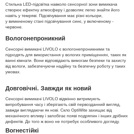
Стильна LED-підсвітка навколо сенсорної зони вимикача
створює ефектну атмосферу і дозволяє легко знайти його
навіть у темряві. Підсвічування має різні кольори,
у вимкненому стані підсвічування синє, у включеному -
червоне.
Вологонепроникний
Сенсорні вимикачі LIVOLO є вологонепроникними та
підходять для використання у вологих приміщеннях, таких як
ванні кімнати. Вони відповідають вимогам безпеки та захисту
від вологи, забезпечуючи надійну та безпечну роботу у таких
умовах.
Довговічні. Завжди як новий
Сенсорні вимикачі LIVOLO відмінно витримують
випробування часу і зберігають свій первозданний вигляд,
завжди виглядаючи як нові. Скло OptiWite захищає від
механічного впливу і запобігає появі подряпин і інших дрібних
дефектів. До того ж воно не потребує особливого догляду.
Вогнестійкі