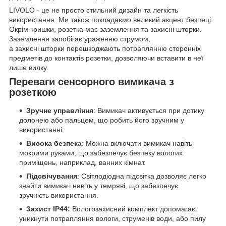
LIVOLO - це не просто стильний дизайн та легкість
використання. Ми також покладаємо великий акцент безпеці.
Окрім кришки, розетка має заземлення та захисні шторки.
Заземлення запобігає ураженню струмом,
а захисні шторки перешкоджають потраплянню сторонніх
предметів до контактів розетки, дозволяючи вставити в неї
лише вилку.
Переваги сенсорного вимикача з
розеткою
Зручне управління
: Вимикач активується при дотику
долонею або пальцем, що робить його зручним у
використанні.
Висока безпека
: Можна включати вимикач навіть
мокрими руками, що забезпечує безпеку вологих
приміщень, наприклад, ванних кімнат.
Підсвічування
: Світлодіодна підсвітка дозволяє легко
знайти вимикач навіть у темряві, що забезпечує
зручність використання.
Захист IP44:
Вологозахисний комплект допомагає
уникнути потрапляння вологи, струменів води, або пилу