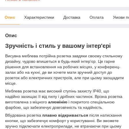
Опис
Характеристики
Доставка
Оплата
Умови п
Опис
Зручність і стиль у вашому інтер'єрі
Висувна меблева потрійна розетка завдяки своєму стильному
дизайну, чудово впишеться в будь-який інтер'єр. Це гарне
рішення для встановлення на робочих місцях, у конференц-
залах або на кухні, де ви хочете мати зручний доступ до
розеток або електричних пристроїв, але при цьому заощадити
місце.
Меблева розетка має високий ступінь захисту IP40, що
надійно захищає її від пилу і дрібних частинок. Врізна розетка
виготовлена з міцного
алюмінію
і покритого спеціальною
фарбою, що забезпечує довговічність та надійність.
Вбудована розетка
плавно відкривається
після натискання
кнопки, що забезпечує комфорт у користуванні. Ви зможете
зручно підключати електроприлади, не втрачаючи при цьому