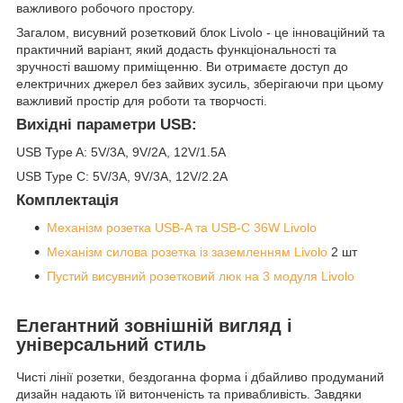
важливого робочого простору.
Загалом, висувний розетковий блок Livolo - це інноваційний та
практичний варіант, який додасть функціональності та
зручності вашому приміщенню. Ви отримаєте доступ до
електричних джерел без зайвих зусиль, зберігаючи при цьому
важливий простір для роботи та творчості.
Вихідні параметри USB:
USB Type A: 5V/3A, 9V/2A, 12V/1.5A
USB Type C: 5V/3A, 9V/3A, 12V/2.2A
Комплектація
Механізм розетка USB-A та USB-C 36W Livolo
Механізм силова розетка із заземленням Livolo
2 шт
Пустий висувний розетковий люк на 3 модуля Livolo
Елегантний зовнішній вигляд і
універсальний стиль
Чисті лінії розетки, бездоганна форма і дбайливо продуманий
дизайн надають їй витонченість та привабливість. Завдяки