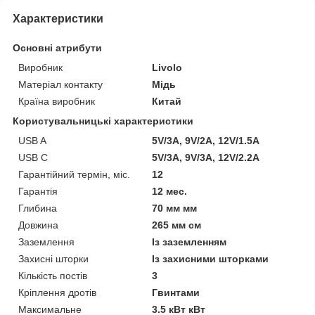
Характеристики
Основні атрибути
Виробник
Livolo
Матеріал контакту
Мідь
Країна виробник
Китай
Користувальницькі характеристики
USB A
5V/3A, 9V/2A, 12V/1.5A
USB C
5V/3A, 9V/3A, 12V/2.2A
Гарантійний термін, міс.
12
Гарантія
12 мес.
Глибина
70 мм мм
Довжина
265 мм см
Заземлення
Із заземленням
Захисні шторки
Із захисними шторками
Кількість постів
3
Кріплення дротів
Гвинтами
Максимальне
3.5 кВт кВт