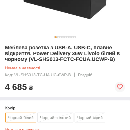
Меблева розетка з USB-A, USB-С, плавне
відкриття, Power Delivery 36W Livolo білий в
чорному (VL-SHS013-FCTC-FCUA.UCWP-B)
Немає в наявності
Код: VL-SHS013-TC-UA.UC-6WP-B
Роздріб
4 685
₴
Колір
Чорний-білий
Чорний-золотий
Чорний-сірий
Немає в наявності