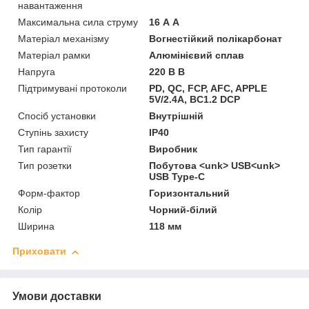
навантаження
Максимальна сила струму
16 А А
Матеріал механізму
Вогнестійкий полікарбонат
Матеріал рамки
Алюмінієвий сплав
Напруга
220 В В
Підтримувані протоколи
PD, QC, FCP, AFC, APPLE
5V/2.4A, BC1.2 DCP
Спосіб установки
Внутрішній
Ступінь захисту
IP40
Тип гарантії
Виробник
Тип розетки
Побутова <unk> USB<unk>
USB Type-C
Форм-фактор
Горизонтальний
Колір
Чорний-білий
Ширина
118 мм
Приховати
Умови доставки