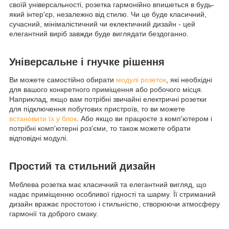
своїй універсальності, розетка гармонійно впишеться в будь-
який інтер'єр, незалежно від стилю. Чи це буде класичний,
сучасний, мінімалістичний чи еклектичний дизайн - цей
елегантний виріб завжди буде виглядати бездоганно.
Універсальне і гнучке рішення
Ви можете самостійно обирати
модулі розеток
, які необхідні
для вашого конкретного приміщення або робочого місця.
Наприклад, якщо вам потрібні звичайні електричні розетки
для підключення побутових пристроїв, то ви можете
встановити їх у блок
. Або якщо ви працюєте з комп'ютером і
потрібні комп'ютерні роз'єми, то також можете обрати
відповідні модулі.
Простий та стильний дизайн
Меблева розетка має класичний та елегантний вигляд, що
надає приміщенню особливої гідності та шарму. Її стриманий
дизайн вражає простотою і стильністю, створюючи атмосферу
гармонії та доброго смаку.