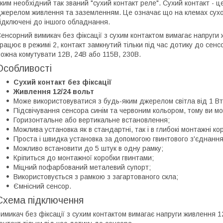
ким необхідний так званий "сухий контакт реле". Сухий контакт - ц
жерелом живлення та заземленням. Це означає що на клемах сухог
ідключені до іншого обладнання.
енсорний вимикач без фіксації з сухим контактом вимагає напруги 
рацює в режимі 2, контакт замкнутий тільки під час дотику до сен
ожна комутувати 12В, 24В або 115В, 230В.
Особливості
Сухий контакт без фіксації
Живлення 12/24 вольт
Може використовуватися з будь-яким джерелом світла від 1 Вт
Підсвічування сенсора синім та червоним кольором, тому ви мо
Горизонтальне або вертикальне встановлення;
Можлива установка як в стандартні, так і в глибокі монтажні ко
Проста і швидка установка за допомогою гвинтового з'єднання
Можливо встановити до 5 штук в одну рамку;
Кріпиться до монтажної коробки гвинтами;
Міцний пофарбований металевий супорт;
Використовується з рамкою з загартованого скла;
Ємнісний сенсор.
Схема підключення
имикач без фіксації з сухим контактом вимагає напруги живлення 1