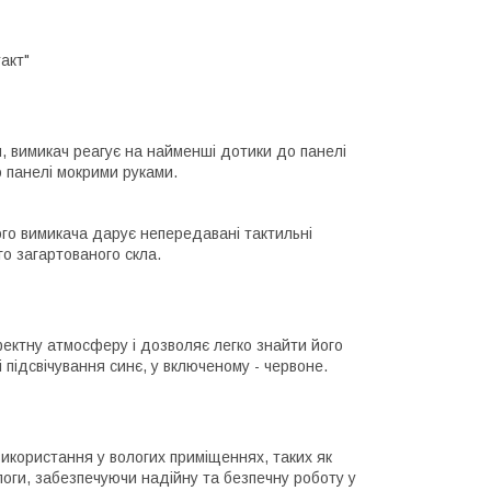
акт"
м, вимикач реагує на найменші дотики до панелі
 панелі мокрими руками.
ого вимикача дарує непередавані тактильні
о загартованого скла.
ектну атмосферу і дозволяє легко знайти його
і підсвічування синє, у включеному - червоне.
икористання у вологих приміщеннях, таких як
ологи, забезпечуючи надійну та безпечну роботу у