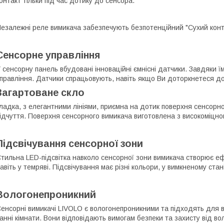
онтакт тільки під час дотику до сенсора.
езалежні реле вимикача забезпечують безпотенційний "Сухий конт
Сенсорне управління
 сенсорну панель вбудовані інноваційні ємнісні датчики. Завдяки ї
правління. Датчики спрацьовують, навіть якщо Ви доторкнетеся до
Загартоване скло
ладка, з елегантними лініями, приємна на дотик поверхня сенсорн
ідчуття. Поверхня сенсорного вимикача виготовлена з високоміцног
Підсвічування сенсорної зони
тильна LED-підсвітка навколо сенсорної зони вимикача створює еф
авіть у темряві. Підсвічування має різні кольори, у вимкненому стан
Вологонепроникний
енсорні вимикачі LIVOLO є вологонепроникними та підходять для в
анні кімнати. Вони відповідають вимогам безпеки та захисту від в