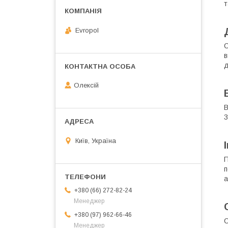
т
Evropol
С
в
д
Олексій
В
3
Київ, Україна
П
п
а
+380 (66) 272-82-24
Менеджер
+380 (97) 962-66-46
С
Менеджер