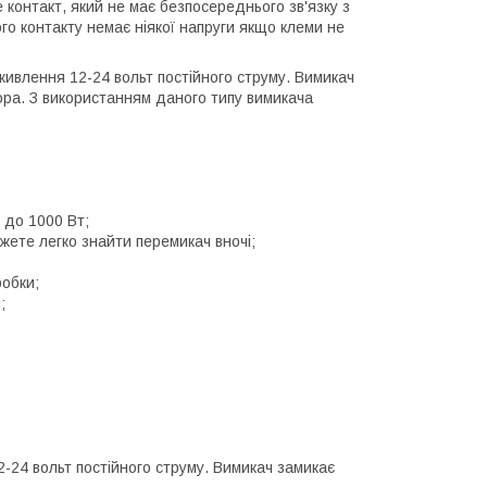
е контакт, який не має безпосереднього зв'язку з
о контакту немає ніякої напруги якщо клеми не
живлення 12-24 вольт постійного струму. Вимикач
сора. З використанням даного типу вимикача
 до 1000 Вт;
жете легко знайти перемикач вночі;
робки;
;
2-24 вольт постійного струму. Вимикач замикає