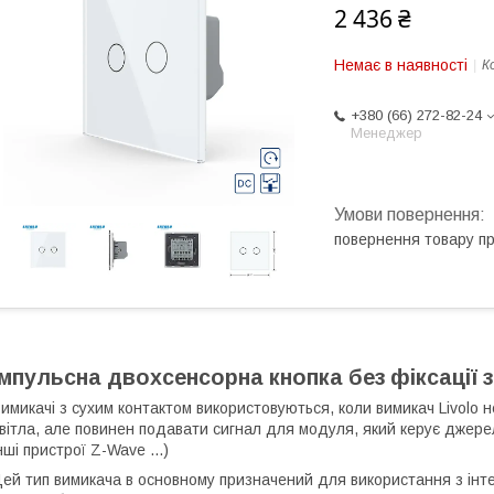
2 436 ₴
Немає в наявності
К
+380 (66) 272-82-24
Менеджер
повернення товару п
Імпульсна двохсенсорна кнопка без фіксації з
имикачі з сухим контактом використовуються, коли вимикач Livolo
вітла, але повинен подавати сигнал для модуля, який керує джере
нші пристрої Z-Wave ...)
ей тип вимикача в основному призначений для використання з ін