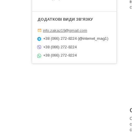
в
с
info.zakaz19@gmail.com
+38 (066) 272-8224 (@internet_mag1)
+38 (066) 272-8224
+38 (066) 272-8224
С
с
с