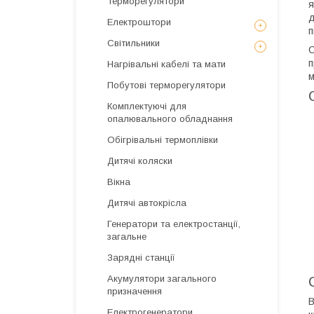
Терморегулятори
я
д
Електроштори
п
Світильники
С
п
Нагрівальні кабелі та мати
м
Побутові терморегулятори
Комплектуючі для
опалювального обладнання
Обігрівальні термоплівки
Дитячі коляски
Вікна
Дитячі автокрісла
Генератори та електростанції,
загальне
Зарядні станції
Акумулятори загального
призначення
В
Електрогенератори