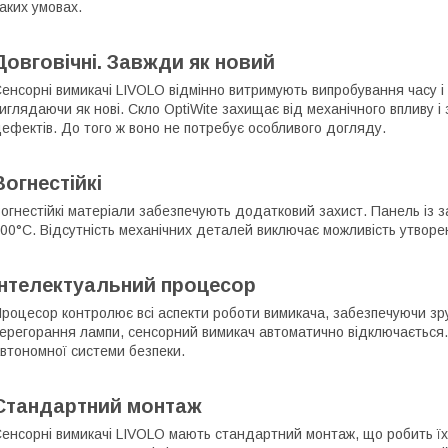
аких умовах.
Довговічні. Завжди як новий
енсорні вимикачі LIVOLO відмінно витримують випробування часу і
иглядаючи як нові. Скло OptiWite захищає від механічного впливу і 
ефектів. До того ж воно не потребує особливого догляду.
Вогнестійкі
огнестійкі матеріали забезпечують додатковий захист. Панель із 
00°С. Відсутність механічних деталей виключає можливість утворен
Інтелектуальний процесор
роцесор контролює всі аспекти роботи вимикача, забезпечуючи зруч
ерегорання лампи, сенсорний вимикач автоматично відключається
втономної системи безпеки.
Стандартний монтаж
енсорні вимикачі LIVOLO мають стандартний монтаж, що робить їх