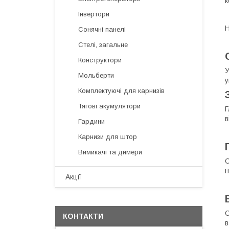
к
Інвертори
Н
Сонячні панелі
Стелі, загальне
Конструктори
У
Мольберти
у
Комплектуючі для карнизів
Тягові акумулятори
Г
в
Гардини
Карнизи для штор
Вимикачі та димери
С
н
Акції
С
КОНТАКТИ
в