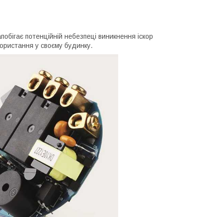
апобігає потенційній небезпеці виникнення іскор
икористання у своєму будинку.