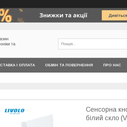
газин
роніки та
СТАВКА І ОПЛАТА
ОБМІН ТА ПОВЕРНЕННЯ
ПРО НАС
Сенсорна кно
білий скло 