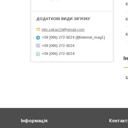
К
К
info.zakaz19@gmail.com
К
+38 (066) 272-8224 (@internet_mag1)
+38 (066) 272-8224
+38 (066) 272-8224
І
Ц
Інформація
Контакт