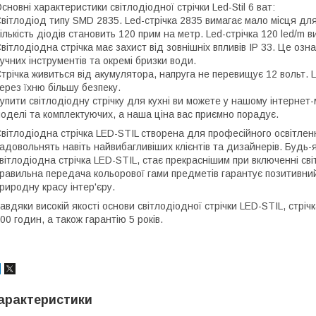
сновні характеристики світлодіодної стрічки Led-Stil 6 ват:
вітлодіод типу SMD 2835. Led-стрічка 2835 вимагає мало місця для
ількість діодів становить 120 прим на метр. Led-стрічка 120 led/m 
вітлодіодна стрічка має захист від зовнішніх впливів IP 33. Це озн
учних інструментів та окремі бризки води.
трічка живиться від акумулятора, напруга не перевищує 12 вольт. 
ерез їхню більшу безпеку.
упити світлодіодну стрічку для кухні ви можете у нашому інтернет
оделі та комплектуючих, а наша ціна вас приємно порадує.
вітлодіодна стрічка LED-STIL створена для професійного освітлення
адовольнять навіть найвибагливіших клієнтів та дизайнерів. Будь-я
вітлодіодна стрічка LED-STIL, стає прекраснішим при включенні сві
равильна передача кольорової гами предметів гарантує позитивний
риродну красу інтер'єру.
авдяки високій якості основи світлодіодної стрічки LED-STIL, стрі
00 годин, а також гарантію 5 років.
арактеристики