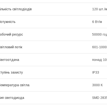
ількість світлодіодів
120 шт./
отужність
6 Вт/м
обочий ресурс
50000 го
вітловий потік
601-1000
ветоотдача
понад 10
тупінь захисту
IP33
емпература світла
3000 К
ип светодиода
SMD 283