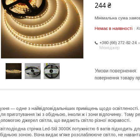
244 ₴
Мінімальна сума замов
Немає в наявності
К
+380 (66) 272-82-24
Менеджер
повернення товару п
ухня — одне з найвідповідальніших приміщень щодо освітленості. 
ля приготування їжі з обідньою, інколи ж і зони відпочинку. Тому р
опомогою джерел світла, що видають світло різної яскравості.
вітлодіодна стрічка Led-Stil 3000К потужністю 6 ватів підходить дл
бідньою зоною. Вона видає м'яке розслаблююче світло, не наванта