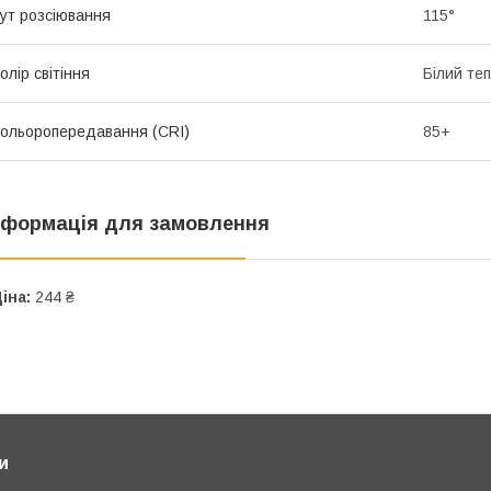
ут розсіювання
115°
олір світіння
Білий те
ольоропередавання (CRI)
85+
нформація для замовлення
іна:
244 ₴
и