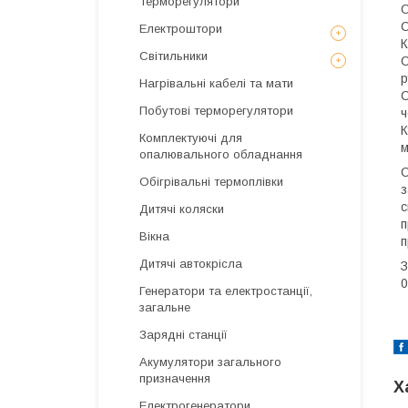
Терморегулятори
О
С
Електроштори
К
Світильники
С
р
Нагрівальні кабелі та мати
С
Побутові терморегулятори
ч
К
Комплектуючі для
м
опалювального обладнання
С
Обігрівальні термоплівки
з
с
Дитячі коляски
п
Вікна
п
Дитячі автокрісла
З
0
Генератори та електростанції,
загальне
Зарядні станції
Акумулятори загального
призначення
Х
Електрогенератори