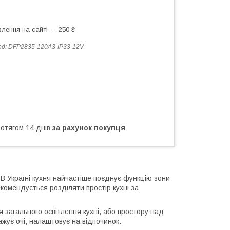
лення на сайті — 250 ₴
од:
DFP2835-120A3-IP33-12V
ротягом 14 днів
за рахунок покупця
В Україні кухня найчастіше поєднує функцію зони
екомендується розділяти простір кухні за
я загального освітлення кухні, або простору над
жує очі, налаштовує на відпочинок.