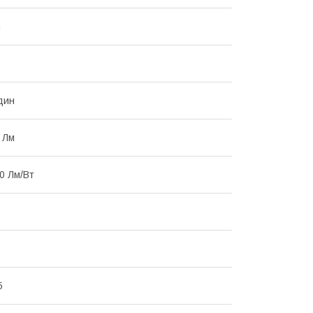
м
дин
 Лм
0 Лм/Вт
5