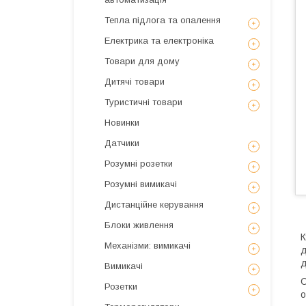
Тепла підлога та опалення
Електрика та електроніка
Товари для дому
Дитячі товари
Туристичні товари
Новинки
Датчики
Розумні розетки
Розумні вимикачі
Дистанційне керування
Блоки живлення
К
Механізми: вимикачі
д
д
Вимикачі
С
Розетки
о