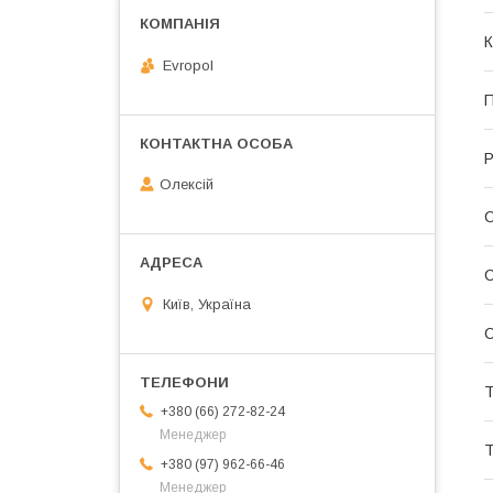
К
Evropol
П
Р
Олексій
С
С
Київ, Україна
С
Т
+380 (66) 272-82-24
Менеджер
Т
+380 (97) 962-66-46
Менеджер