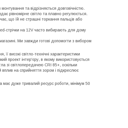
 монтування та відрізняється довговічністю.
видає рівномірне світло та плавно регулюється.
ачає, що їй не страшні торкання пальців або
Led-стрічки на 12V часто вибирають для дому
-магазині. Ми завжди готові допомогти з вибором
, її високі світло-технічні характеристики
кий проект інтер'єру, в якому використовується
тла зі світлопередачею CRI 85+, оскільки
 вплив на сприйняття зором і підкреслює
чка має дуже тривалий ресурс роботи, мінімум 50