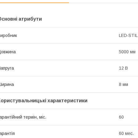
Основні атрибути
иробник
LED-STIL
Довжина
5000 мм
апруга
12 В
Ширина
8 мм
Користувальницькі характеристики
арантійний термін, міс.
60
арантія
60 мес.