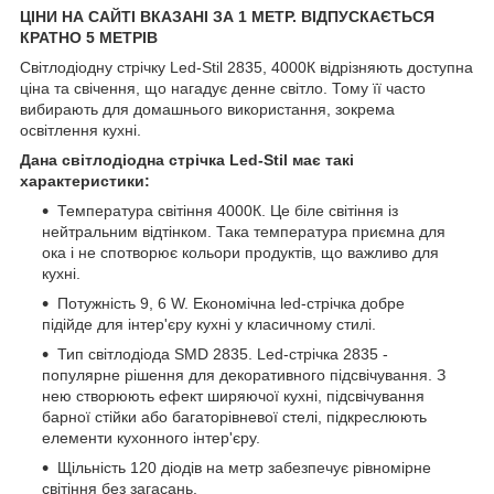
ЦІНИ НА САЙТІ ВКАЗАНІ ЗА 1 МЕТР. ВІДПУСКАЄТЬСЯ
КРАТНО 5 МЕТРІВ
Світлодіодну стрічку Led-Stil 2835, 4000К відрізняють доступна
ціна та свічення, що нагадує денне світло. Тому її часто
вибирають для домашнього використання, зокрема
освітлення кухні.
Дана світлодіодна стрічка Led-Stil має такі
характеристики:
Температура світіння 4000К. Це біле світіння із
нейтральним відтінком. Така температура приємна для
ока і не спотворює кольори продуктів, що важливо для
кухні.
Потужність 9, 6 W. Економічна led-стрічка добре
підійде для інтер'єру кухні у класичному стилі.
Тип світлодіода SMD 2835. Led-стрічка 2835 -
популярне рішення для декоративного підсвічування. З
нею створюють ефект ширяючої кухні, підсвічування
барної стійки або багаторівневої стелі, підкреслюють
елементи кухонного інтер'єру.
Щільність 120 діодів на метр забезпечує рівномірне
світіння без загасань.