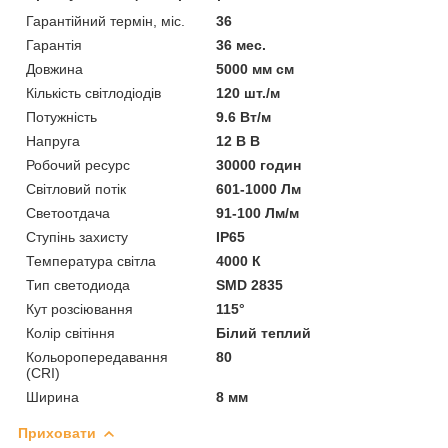
Гарантійний термін, міс.
36
Гарантія
36 мес.
Довжина
5000 мм см
Кількість світлодіодів
120 шт./м
Потужність
9.6 Вт/м
Напруга
12 В В
Робочий ресурс
30000 годин
Світловий потік
601-1000 Лм
Светоотдача
91-100 Лм/м
Ступінь захисту
IP65
Температура світла
4000 К
Тип светодиода
SMD 2835
Кут розсіювання
115°
Колір світіння
Білий теплий
Кольоропередавання
80
(CRI)
Ширина
8 мм
Приховати