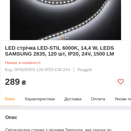
LED стрічка LED-STIL 6000K, 14,4 W, LEDS
SAMSUNG 2835, 120 шт, IP20, 24V, 1500 LM
Немає в наявності
Код: DFN2835S-120-IP20-CW-24V
Роздріб
289
₴
Опис
Характеристики
Доставка
Оплата
Умови п
Опис
Світлодіодна стрічка з діодами Samsung, яка здатна до