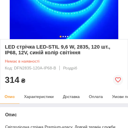
LED стрічка LED-STIL 9,6 W, 2835, 120 шт.,
IP68, 12V, синій колір світіння
Немає в наявності
Код: DFN2835-120A-IP68-B
Роздріб
314
₴
Опис
Характеристики
Доставка
Оплата
Умови п
Опис
Світлодіодна стрічка Premium-класу. Довгий термін служби,