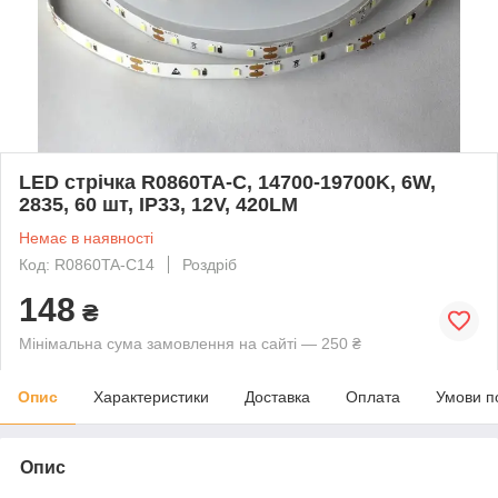
LED стрічка R0860TA-C, 14700-19700K, 6W,
2835, 60 шт, IP33, 12V, 420LM
Немає в наявності
Код: R0860TA-C14
Роздріб
148
₴
Мінімальна сума замовлення на сайті — 250 ₴
Опис
Характеристики
Доставка
Оплата
Умови п
Опис