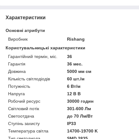
Характеристики
Основні атрибути
Виробник
Rishang
Користувальницькі характеристики
Гарантійний термін, міс.
36
Гарантія
36 мес.
Довжина
5000 мм см
Кількість світлодіодів
60 шт./м
Потужність
6 Вт/м
Напруга
12 В В
Робочий ресурс
30000 годин
Світловий потік
301-600 Лм
Светоотдача
до 70 Лм/Вт
Ступінь захисту
IP33
Температура світла
14700-19700 K
Тип светодиода
SMD 2835