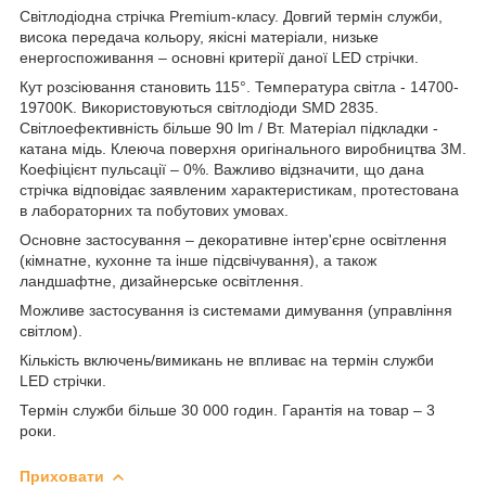
Світлодіодна стрічка Premium-класу. Довгий термін служби,
висока передача кольору, якісні матеріали, низьке
енергоспоживання – основні критерії даної LED стрічки.
Кут розсіювання становить 115°. Температура світла - 14700-
19700K. Використовуються світлодіоди SMD 2835.
Світлоефективність більше 90 lm / Вт. Матеріал підкладки -
катана мідь. Клеюча поверхня оригінального виробництва 3М.
Коефіцієнт пульсації – 0%. Важливо відзначити, що дана
стрічка відповідає заявленим характеристикам, протестована
в лабораторних та побутових умовах.
Основне застосування – декоративне інтер'єрне освітлення
(кімнатне, кухонне та інше підсвічування), а також
ландшафтне, дизайнерське освітлення.
Можливе застосування із системами димування (управління
світлом).
Кількість включень/вимикань не впливає на термін служби
LED стрічки.
Термін служби більше 30 000 годин. Гарантія на товар – 3
роки.
Приховати