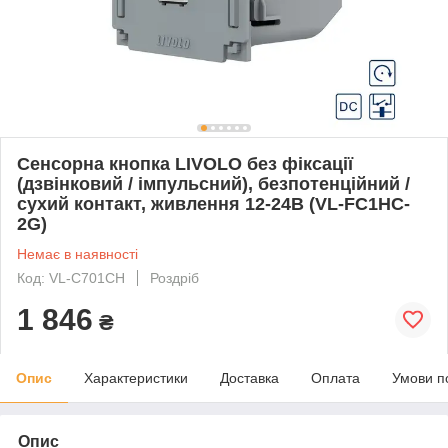
Сенсорна кнопка LIVOLO без фіксації
(дзвінковий / імпульсний), безпотенційний /
сухий контакт, живлення 12-24В (VL-FC1HC-
2G)
Немає в наявності
Код: VL-C701CH
Роздріб
1 846
₴
Опис
Характеристики
Доставка
Оплата
Умови п
Опис