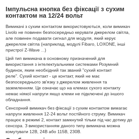
Імпульсна кнопка без фіксації з сухим
контактом на 12/24 вольт
Вимикачі з сухим контактом використовуються, коли вимикач
Livolo не повинен безпосередньо керувати джерелом світла,
але повинен подавати сигнал для модуля, який керує
джерелом світла (наприклад, модулі Fibaro, LOXONE, інші
пристрої Z-Wave ...)
Цей тип вимикача в основному призначений для
використання з інтелектуальними системами Розумний
будинок, яким необхідний так званий "сухий контакт
реле". Сухий контакт - це контакт, який не має
безпосереднього зв'язку з джерелом живлення та
заземленням. Це означає що на клемах сухого контакту
немає ніякої напруги якщо клеми не підключені до іншого
обладнання.
Сенсорний вимикач без фіксації з сухим контактом вимагає
напруги живлення 12-24 вольт постійного струму. Вимикач
працює в режимі 2, контакт замкнутий тільки під час дотику до
сенсора. З використанням даного типу вимикача можна
комутувати 12В, 24В або 115В, 230В.