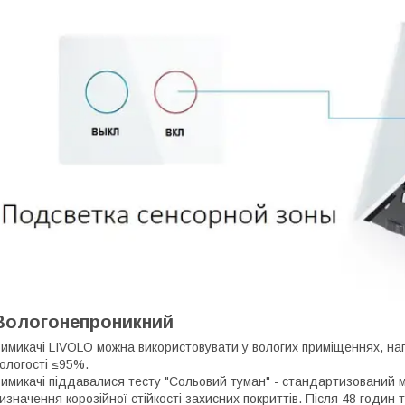
Вологонепроникний
имикачі LIVOLO можна використовувати у вологих приміщеннях, нап
ологості ≤95%.
имикачі піддавалися тесту "Сольовий туман" - стандартизований 
изначення корозійної стійкості захисних покриттів. Після 48 годи