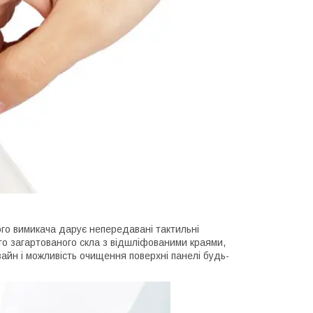
ого вимикача дарує непередавані тактильні
го загартованого скла з відшліфованими краями,
айн і можливість очищення поверхні панелі будь-