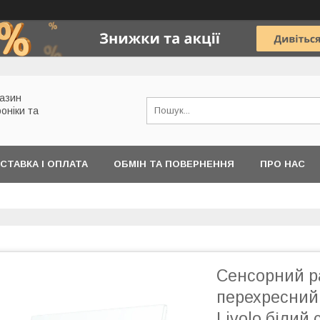
газин
роніки та
СТАВКА І ОПЛАТА
ОБМІН ТА ПОВЕРНЕННЯ
ПРО НАС
Сенсорний р
перехресний 
Livolo білий 