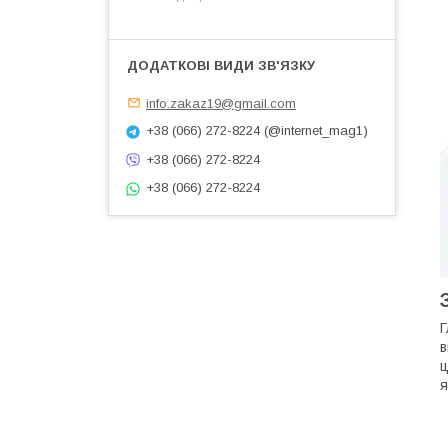
info.zakaz19@gmail.com
+38 (066) 272-8224 (@internet_mag1)
+38 (066) 272-8224
+38 (066) 272-8224
Г
в
ц
я