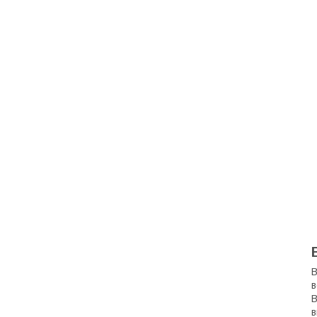
В
в
В
в