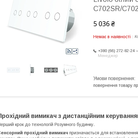
C702SR/C702
5 036 ₴
Немає в наявності
К
+380 (66) 272-82-24
Менеджер
повернення товару п
Прохідний вимикач з дистанційним керування
ерший крок до технологій Розумного будинку.
Сенсорний прохідний вимикач
призначається для встановлення 