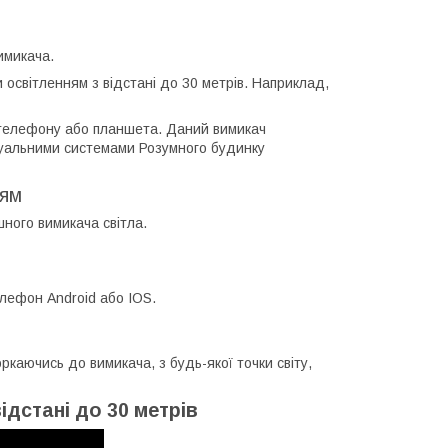
имикача.
 освітленням з відстані до 30 метрів. Наприклад,
о телефону або планшета. Даний вимикач
ктуальними системами Розумного будинку
ням
шного вимикача світла.
лефон Android або IOS.
ркаючись до вимикача, з будь-якої точки світу,
дстані до 30 метрів