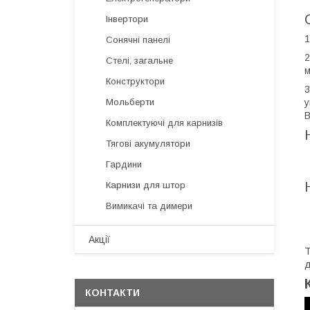
Інвертори
1
Сонячні панелі
2
Стелі, загальне
м
Конструктори
3
Мольберти
у
B
Комплектуючі для карнизів
Тягові акумулятори
Гардини
Карнизи для штор
Вимикачі та димери
Акції
Т
д
КОНТАКТИ