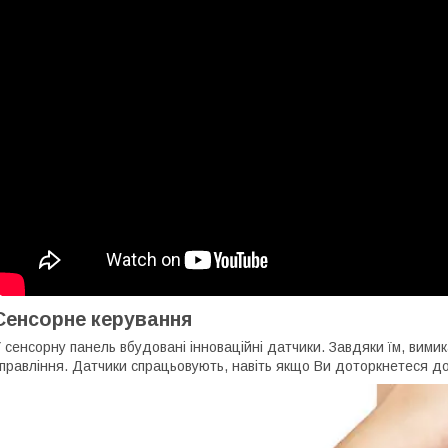
Сенсорне керування
 сенсорну панель вбудовані інноваційні датчики. Завдяки їм, вими
правління. Датчики спрацьовують, навіть якщо Ви доторкнетеся до