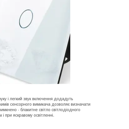
 руку і легкий звук включення додадуть
ежимів сенсорного вимикача дозволяє визначати
вимкнено - блакитне світло світлодіодного
 і при яскравому освітленні.