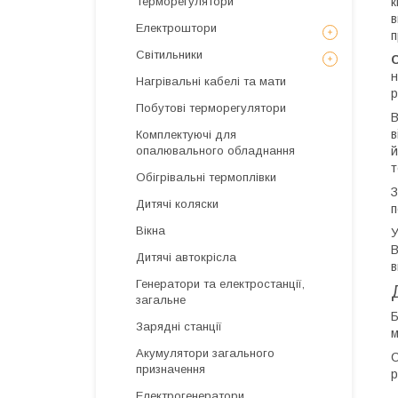
Терморегулятори
к
в
Електроштори
п
Світильники
н
Нагрівальні кабелі та мати
р
Побутові терморегулятори
В
в
Комплектуючі для
опалювального обладнання
й
т
Обігрівальні термоплівки
Дитячі коляски
п
Вікна
У
В
Дитячі автокрісла
в
Генератори та електростанції,
загальне
Б
Зарядні станції
м
Акумулятори загального
С
призначення
р
Електрогенератори