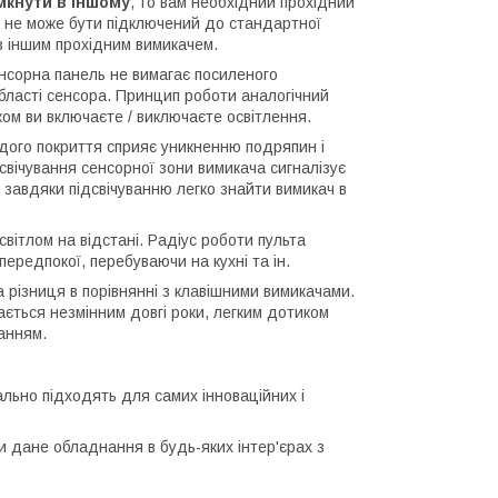
имкнути в іншому
, то вам необхідний прохідний
ч не може бути підключений до стандартної
 з іншим прохідним вимикачем.
нсорна панель не вимагає посиленого
області сенсора. Принцип роботи аналогічний
ом ви включаєте / виключаєте освітлення.
рдого покриття сприяє уникненню подряпин і
дсвічування сенсорної зони вимикача сигналізує
 завдяки підсвічуванню легко знайти вимикач в
вітлом на відстані. Радіус роботи пульта
ередпокої, перебуваючи на кухні та ін.
 різниця в порівнянні з клавішними вимикачами.
ається незмінним довгі роки, легким дотиком
анням.
деально підходять для самих інноваційних і
и дане обладнання в будь-яких інтер'єрах з