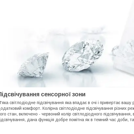
Підсвічування сенсорної зони
'яка світлодіодне підсвічування яка впадає в очі і привертає вашу
одатковий комфорт. Колірна світлодіодне підсвічування різних р
ого стан, включено - червоний колір світлодіодного підсвічування, 
ідсвічування, дана функція добре помітна як в темний час доби, так