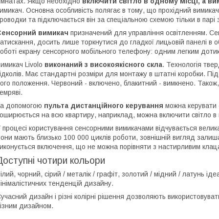
імнатах. Якщо необхідно
включити світло в одному місці, а в
имикач. Основна особливість полягає в тому, що прохідний вимика
роводки та підключається він за спеціальною схемою тільки в парі
Сенсорний вимикач
призначений для управління освітленням. Се
атискання, досить лише торкнутися до гладкої лицьовій панелі в 
оботі екрану сенсорного мобільного телефону: одним легким дотик
имикач Livolo
виконаний з високоякісного скла
. Технологія тве
ідколів. Має стандартні розміри для монтажу в штатні коробки. Пі
ого положення. Червоний - включено, блакитний - вимкнено. Також,
емряві.
За допомогою
пульта дистанційного керування
можна керувати с
оширюється на всю квартиру, наприклад, можна включити світло в п
 процесі користування сенсорними вимикачами відчувається велика
они мають близько 100 000 циклів роботи, зовнішній вигляд залиш
иконується включення, що не можна порівняти з настирливим клац
Доступні чотири кольори
ілий, чорний, сірий / металік / графіт, золотий / мідний / латунь і
інімалістичних тенденцій дизайну.
учасний дизайн і різні колірні рішення дозволяють використовуват
ізним дизайном.