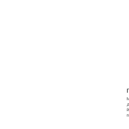
М
д
й
п