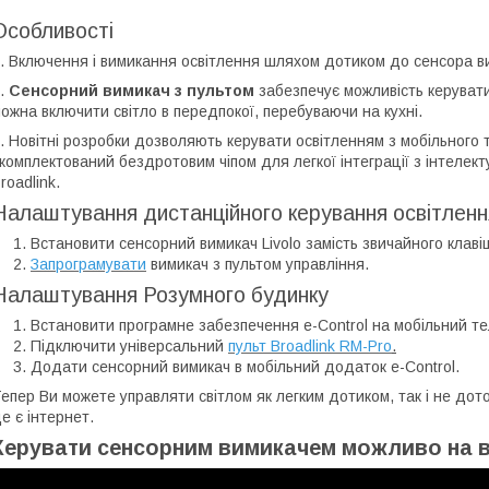
Особливості
. Включення і вимикання освітлення шляхом дотиком до сенсора в
.
Сенсорний вимикач з пультом
забезпечує можливість керувати
ожна включити світло в передпокої, перебуваючи на кухні.
. Новітні розробки дозволяють керувати освітленням з мобільног
комплектований бездротовим чіпом для легкої інтеграції з інтеле
roadlink.
Налаштування дистанційного керування освітлен
Встановити сенсорний вимикач Livolo замість звичайного клаві
Запрограмувати
вимикач з пультом управління.
Налаштування Розумного будинку
Встановити програмне забезпечення e-Control на мобільний те
Підключити універсальний
пульт Broadlink RM-Pro
.
Додати сенсорний вимикач в мобільний додаток e-Control.
епер Ви можете управляти світлом як легким дотиком, так і не дото
е є інтернет.
Керувати сенсорним вимикачем можливо на ві