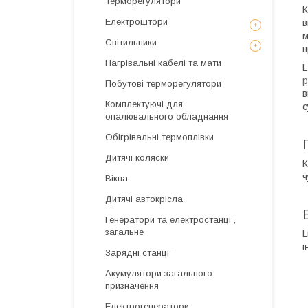
Терморегулятори
К
Електроштори
в
м
Світильники
п
Нагрівальні кабелі та мати
L
р
Побутові терморегулятори
в
Комплектуючі для
с
опалювального обладнання
Обігрівальні термоплівки
Дитячі коляски
К
ч
Вікна
Дитячі автокрісла
Генератори та електростанції,
загальне
L
і
Зарядні станції
Акумулятори загального
призначення
Електрогенератори