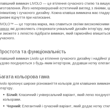
лавішний вимикач LIVOLO — це втілення сучасного стилю та вишука
иготовлення. Його неперевершений естетичний вигляд з лініями,
інімалізму і сучасного дизайну. Кожна клавіша вимикача має глад
риємні відчуття при натисканні.
IVOLO™ — це торгова марка, яка славиться своїми високоякісними
амках
які дозволяють створювати унікальний дизайн інтер'єру, вир
и зможете з легкістю підібрати вимикач, який гармонійно впишеться
учасного.
Простота та функціональність
лавішний вимикач Livolo це втілення сучасного дизайну і надійної ро
удово поєднуються з будь-яким інтер'єром, додавши нотку елеган
Багата кольорова гама
ivolo пропонує широке різноманіття кольорів для клавішних вимикач
нтер'єру.
Білий:
Класичний і універсальний варіант, який легко поєднуєт
кольорами.
Чорний:
Елегантний і сучасний варіант, який додає нотку сти