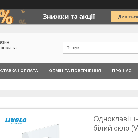
газин
роніки та
СТАВКА І ОПЛАТА
ОБМІН ТА ПОВЕРНЕННЯ
ПРО НАС
Одноклавішн
білий скло 