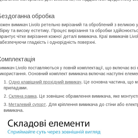
Бездоганна обробка
ожен вимикач Livolo ретельно вирізаний та оброблений з великою
бірку та високу естетику. Процес вирізання та обробки здійснюєть
арантує чітке вирізання кожної деталі вимикача. Краї вимикачів Liv
абезпечуючи гладкість і однорідність поверхні.
Комплектація
имикач Livolo поставляються у повній комплектації, що включає всі
икористання. Основний комплект вимикача включає наступні елеме
Одно клавішний прохідний вимикач
. Це основна частина, що ма
приладами.
Скляна рамка
. Це зовнішнє обрамлення вимикача, яке монтуєть
Металевий супорт
. Для кріплення вимикача до стіни або елект
вимикача.