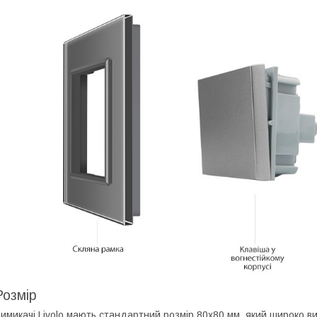
Розмір
имикачі Livolo мають стандартний розмір 80х80 мм, який широко ви