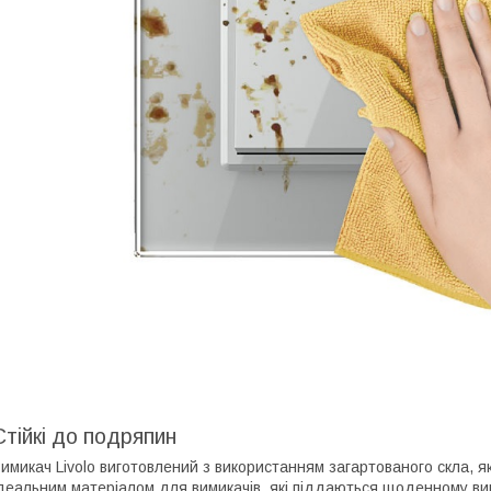
Стійкі до подряпин
имикач Livolo виготовлений з використанням загартованого скла, я
деальним матеріалом для вимикачів, які піддаються щоденному в