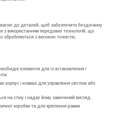
 увагою до деталей, щоб забезпечити бездоганну
ся з використанням передових технологій, що
olo обробляються з високою точністю,
 необхідні елементи для їх встановлення і
нти:
є корпус і клавіші для управління світлом або
ся на стіну і надає йому закінчений вигляд.
ричної коробки та для кріплення рамки