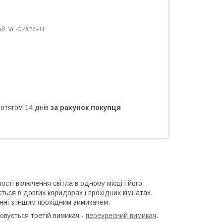
од:
VL-C7K1S-11
ротягом 14 днів
за рахунок покупця
ті включення світла в одному місці і його
ться в довгих коридорах і прохідних кімнатах.
нні з іншим прохідним вимикачем.
товується третій вимикач -
перехресний вимикач
.