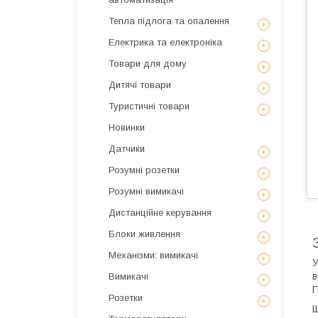
Тепла підлога та опалення
Електрика та електроніка
Товари для дому
Дитячі товари
Туристичні товари
Новинки
Датчики
Розумні розетки
Розумні вимикачі
Дистанційне керування
Блоки живлення
Механізми: вимикачі
У
в
Вимикачі
П
Розетки
Щ