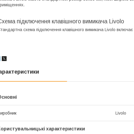
риміщеннях.
Схема підключення клавішного вимикача Livolo
тандартна схема підключення клавішного вимикача Livolo включає
арактеристики
Основні
иробник
Livolo
Користувальницькі характеристики