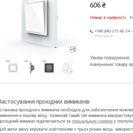
606 ₴
Немає в наявності
К
+380 (66) 272-82-24
Менеджер
повернення товару п
Застосування прохідних вимикачів
становка прохідного вимикача необхідна для забезпечення можливос
имкнення в іншому місці. Зазвичай такий тип вимикача використовує
рохідний вимикач підключається за
спеціальною схемою
у сполуче
об мати змогу керувати освітленням з трьох різних місць, викорис