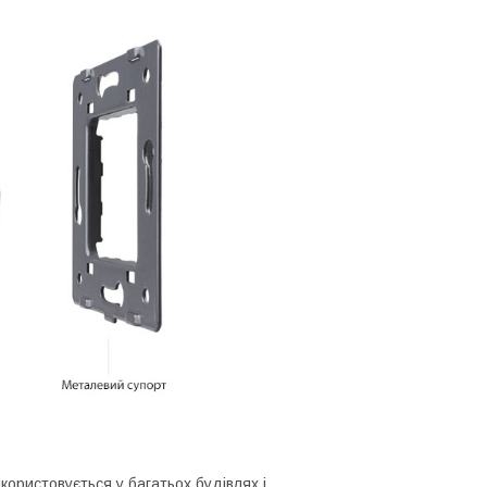
користовується у багатьох будівлях і