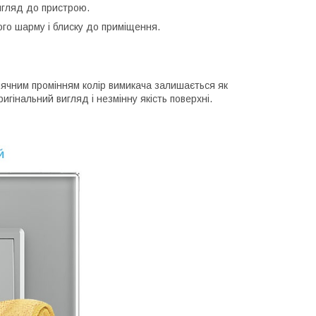
игляд до пристрою.
ого шарму і блиску до приміщення.
онячним промінням колір вимикача залишається як
игінальний вигляд і незмінну якість поверхні.