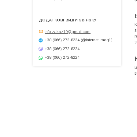
К
з
info.zakaz19@gmail.com
г
+38 (066) 272-8224 (@internet_mag1)
з
+38 (066) 272-8224
+38 (066) 272-8224
В
в