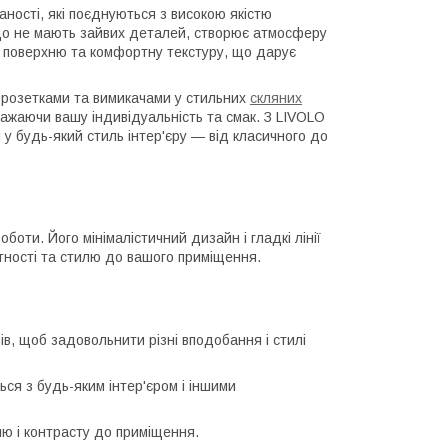
ності, які поєднуються з високою якістю
 що не мають зайвих деталей, створює атмосферу
ку поверхню та комфортну текстуру, що дарує
 розетками та вимикачами у стильних
скляних
ажаючи вашу індивідуальність та смак. З LIVOLO
 у будь-який стиль інтер'єру — від класичного до
боти. Його мінімалістичний дизайн і гладкі лінії
тності та стилю до вашого приміщення.
ів, щоб задовольнити різні вподобання і стилі
ься з будь-яким інтер'єром і іншими
лю і контрасту до приміщення.