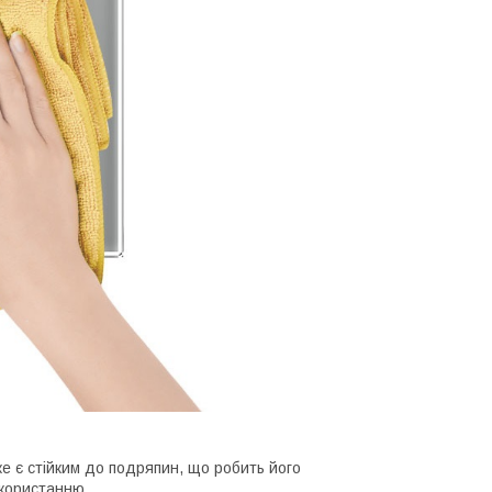
ке є стійким до подряпин, що робить його
икористанню.