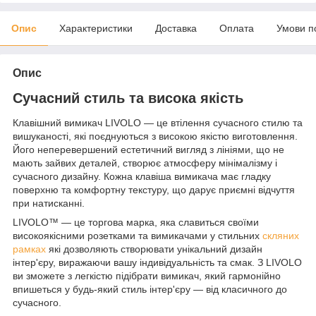
Опис
Характеристики
Доставка
Оплата
Умови п
Опис
Сучасний стиль та висока якість
Клавішний вимикач LIVOLO — це втілення сучасного стилю та
вишуканості, які поєднуються з високою якістю виготовлення.
Його неперевершений естетичний вигляд з лініями, що не
мають зайвих деталей, створює атмосферу мінімалізму і
сучасного дизайну. Кожна клавіша вимикача має гладку
поверхню та комфортну текстуру, що дарує приємні відчуття
при натисканні.
LIVOLO™ — це торгова марка, яка славиться своїми
високоякісними розетками та вимикачами у стильних
скляних
рамках
які дозволяють створювати унікальний дизайн
інтер'єру, виражаючи вашу індивідуальність та смак. З LIVOLO
ви зможете з легкістю підібрати вимикач, який гармонійно
впишеться у будь-який стиль інтер'єру — від класичного до
сучасного.