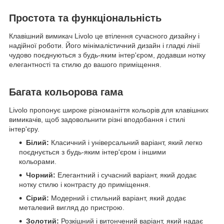
Простота та функціональність
Клавішний вимикач Livolo це втілення сучасного дизайну і
надійної роботи. Його мінімалістичний дизайн і гладкі лінії
чудово поєднуються з будь-яким інтер'єром, додавши нотку
елегантності та стилю до вашого приміщення.
Багата кольорова гама
Livolo пропонує широке різноманіття кольорів для клавішних
вимикачів, щоб задовольнити різні вподобання і стилі
інтер'єру.
Білий:
Класичний і універсальний варіант, який легко
поєднується з будь-яким інтер'єром і іншими
кольорами.
Чорний:
Елегантний і сучасний варіант, який додає
нотку стилю і контрасту до приміщення.
Сірий:
Модерний і стильний варіант, який додає
металевий вигляд до пристрою.
Золотий:
Розкішний і витончений варіант, який надає