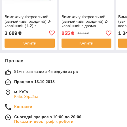
Вимикач універсальний
Вимикач універсальний
Вими
(звичайний/прохідний) 3-
(звичайний/прохідний) 2-
(зви
клавішний (1-2) з
клавішний з двома
клав
розеткою з USB Type-C 18
розетками ELIOS сірий
230 
3 689
855
1 3
₴
₴
1 057 ₴
Вт, заземлення, LIVOLO
скло, 16А 230В, із
захи
білий скло
заземленням, захисні
біли
Купити
Купити
Про нас
91% позитивних з 45 відгуків за рік
Працює з 13.10.2018
м. Київ
Київ, Україна
Контакти
Сьогодні працює з 10:00 до 20:00
Показати весь графік роботи