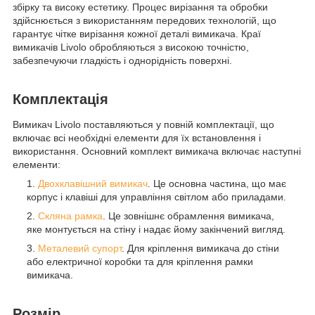
збірку та високу естетику. Процес вирізання та обробки
здійснюється з використанням передових технологій, що
гарантує чітке вирізання кожної деталі вимикача. Краї
вимикачів Livolo обробляються з високою точністю,
забезпечуючи гладкість і однорідність поверхні.
Комплектація
Вимикач Livolo поставляються у повній комплектації, що
включає всі необхідні елементи для їх встановлення і
використання. Основний комплект вимикача включає наступні
елементи:
Двохклавішний вимикач
. Це основна частина, що має
корпус і клавіші для управління світлом або приладами.
Скляна рамка
. Це зовнішнє обрамлення вимикача,
яке монтується на стіну і надає йому закінчений вигляд.
Металевий супорт
. Для кріплення вимикача до стіни
або електричної коробки та для кріплення рамки
вимикача.
Розмір