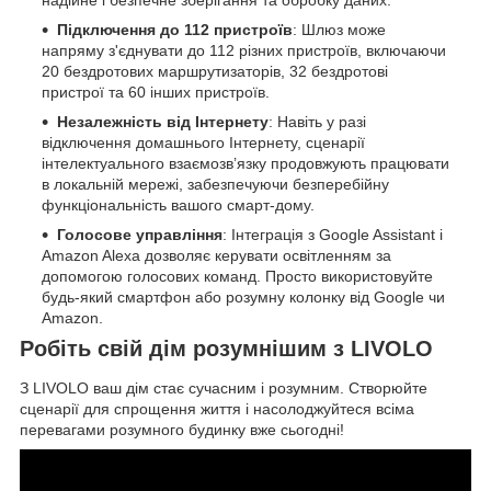
надійне і безпечне зберігання та обробку даних.
Підключення до 112 пристроїв
: Шлюз може
напряму з'єднувати до 112 різних пристроїв, включаючи
20 бездротових маршрутизаторів, 32 бездротові
пристрої та 60 інших пристроїв.
Незалежність від Інтернету
: Навіть у разі
відключення домашнього Інтернету, сценарії
інтелектуального взаємозв’язку продовжують працювати
в локальній мережі, забезпечуючи безперебійну
функціональність вашого смарт-дому.
Голосове управління
: Інтеграція з Google Assistant і
Amazon Alexa дозволяє керувати освітленням за
допомогою голосових команд. Просто використовуйте
будь-який смартфон або розумну колонку від Google чи
Amazon.
Робіть свій дім розумнішим з LIVOLO
З LIVOLO ваш дім стає сучасним і розумним. Створюйте
сценарії для спрощення життя і насолоджуйтеся всіма
перевагами розумного будинку вже сьогодні!