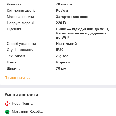
Довжина
70 мм см
Кріплення дротів
Роз'єм
Матеріал рамки
Загартоване скло
Напруга мережі
220 В
Підсвітка
Синій — під'єднаний до WiFi,
Червоний — не під'єднаний
до Wi-Fi
Спосіб установки
Настільний
Ступінь захисту
IP20
Технологія
ZigBee
Колір
Чорний
Ширина
70 мм
Приховати
Умови доставки
Нова Пошта
Магазини Rozetka