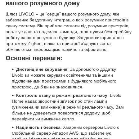
вашого розумного дому
Шлюз LIVOLO – це "серце" вашого розумного дому, яке
забезпечує бездоганну інтеграцію всіх розумних пристроїв в
єдину систему. Він приймає сигнали від розумних пристроїв,
аналізує дані та надсилає команди, гарантуючи безперебійну
роботу вашого розумного будинку. Завдяки використанню
протоколу ZigBee, шлюз та пристрої з'єднуються та
обмінюються інформацією надійно та ефективно.
Основні переваги:
Дистанційне керування
: За допомогою додатку
Livolo ви можете керувати освітленням та іншими
підключеними пристроями з будь-якого мобільного
пристрою, де б ви не знаходилися.
Контроль стану в режимі реального часу
: Livolo
Home надає зворотний зв'язок про стан лампи
(увімкнена чи вимкнена) в режимі реального часу. Вам
більше не доведеться повертатися додому, щоб
перевірити чи вимкнене світло.
Надійність і безпека
: Хмарним сервером Livolo є
глобальний сервер Amazon AWS, що забезпечує