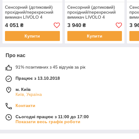
Сенсорний (дотиковий)
Сенсорний (дотиковий)
Сенс
прохідний/перехресний
прохідний/перехресний
прох
вимикач LIVOLO 4
вимикач LIVOLO 4
вими
сенсори (1-1-2) золотий
сенсори (1-2-1) білий скло
сенс
4 051
3 940
3 9
₴
₴
скло
скло
Купити
Купити
Про нас
91% позитивних з 45 відгуків за рік
Працює з 13.10.2018
м. Київ
Київ, Україна
Контакти
Сьогодні працює з 11:00 до 17:00
Показати весь графік роботи