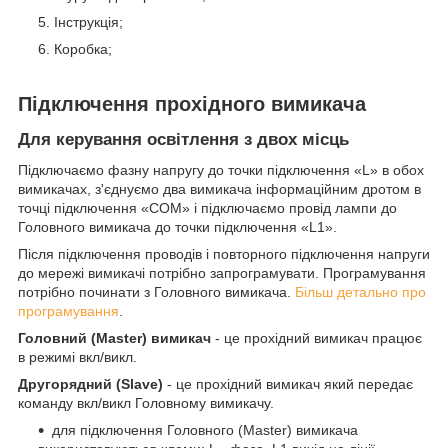
Інструкція;
Коробка;
Підключення прохідного вимикача
Для керування освітлення з двох місць
Підключаємо фазну напругу до точки підключення «L» в обох
вимикачах, з'єднуємо два вимикача інформаційним дротом в
точці підключення «COM» і підключаємо провід лампи до
Головного вимикача до точки підключення «L1».
Після підключення проводів і повторного підключення напруги
до мережі вимикачі потрібно запрограмувати. Програмування
потрібно починати з Головного вимикача.
Більш детально про
програмування
.
Головний (Master) вимикач
- це прохідний вимикач працює
в режимі вкл/викл.
Другорядний (Slave)
- це прохідний вимикач який передає
команду вкл/викл Головному вимикачу.
для підключення Головного (Master) вимикача