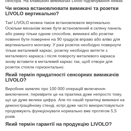
сенсора. На клавішних вимикачах Livolo підсвічування немає.
Чи можна встановлювати вимикачі та розетки
LIVOLO вертикально?
Так! LIVOLO можна також встановлювати вертикально.
Оскільки механізм може бути встановлений в скляну панель
або рамку тільки одним способом, вимикачі або розетки
повинні бути повернені на 90 градусів вправо або вліво для
вертикального монтажу. У разі розеток необхідно повернути
тільки металевий каркас, розетку необхідно витягти з
металевого каркаса і після повороту металевого каркаса
знову вставити в металевий каркас так, щоб отвори для
розеток стояли горизонтально.
Який термін придатності сенсорних вимикачів
LIVOLO?
Виробник заявляє про 100 000 операцій включення-
виключення, перевірити це на практика дуже непросто тому,
що це дуже велика цифра. Але по нашій практиці вимикачі на
демонстраційному стенді, котрі дуже часто використовуються
продовжують функціонувати нормально вже протягом 5,5
років.
Який термін гарантії на продукцію LIVOLO?