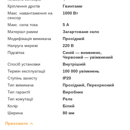
Кріплення дротів
Гвинтами
Макс. навантаження на
1000 Вт
сенсор
Макс. сила тока
5 А
Матеріал рамки
Загартоване скло
Модифікація вимикача
Прохідний
Напруга мережі
220 В
Підсвітка
Синій — вимкнено,
Червоний — увімкнений
Спосіб установки
Внутрішній
Термін експлуатації
100 000 увімкнень
Ступінь захисту
IP20
Тип вимикача
Прохідний, Перехресний
Тип гарантії
Виробник
Тип комутації
Реле
Колір
Білий
Ширина
80 мм
Приховати