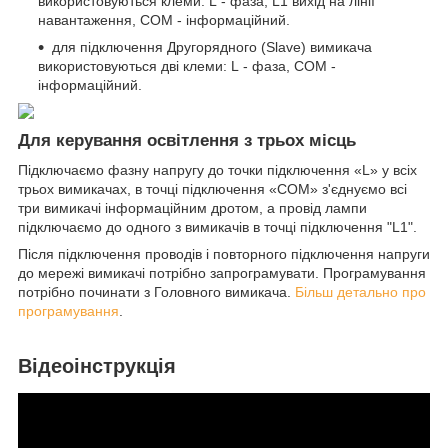
використовуються клеми: L - фаза, L1 вихід на лінії
навантаження, COM - інформаційний.
для підключення Другорядного (Slave) вимикача
використовуються дві клеми: L - фаза, COM -
інформаційний.
Для керування освітлення з трьох місць
Підключаємо фазну напругу до точки підключення «L» у всіх
трьох вимикачах, в точці підключення «COM» з'єднуємо всі
три вимикачі інформаційним дротом, а провід лампи
підключаємо до одного з вимикачів в точці підключення "L1".
Після підключення проводів і повторного підключення напруги
до мережі вимикачі потрібно запрограмувати. Програмування
потрібно починати з Головного вимикача.
Більш детально про
програмування
.
Відеоінструкція