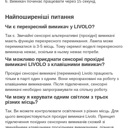
6. Вимикач починає працювати через 15 секунд.
Найпоширеніші питання
Чи є перехресний вимикач у LIVOLO?
Так є. Звичайні сенсорні альтернативні (прохідні) вимикачі
мають функцію перехресного перемикання. Лампа може
перемикатися із 3-5 місць. Тому окремої моделі перехресного
вимикача немає, оскільки в ньому немає потреби.
Чи можливо приєднати сенсорні прохідні
вимикачі LIVOLO з клавішними вимикач?
Прохідні сенсорні вимикачі (перемикачі) Livolo працюють
тільки в парті один з одним. Вони нерозраховані на роботу з
клавішними вимикачами. Після підключення, сенсорні
вимикачі необхідно запрограмувати на спільну роботу.
Чи можу я керувати одним світлом з трьох
різних місць?
Так. Ви можете контролювати освітлення з різних місць. Для
цього використовуються прохідні вимикачі Livolo. Принцип
підключення похідних сенсорних вимикачів схожий зі
звичайними клавішними прохідними вимикачами, різниця