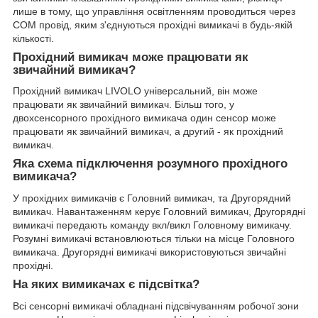
лише в тому, що управління освітленням проводиться через
COM провід, яким з'єднуються прохідні вимикачі в будь-якій
кількості.
Прохідний вимикач може працювати як
звичайний вимикач?
Прохідний вимикач LIVOLO універсальний, він може
працювати як звичайний вимикач. Більш того, у
двохсенсорного прохідного вимикача один сенсор може
працювати як звичайний вимикач, а другий - як прохідний
вимикач.
Яка схема підключення розумного прохідного
вимикача?
У прохідних вимикачів є Головний вимикач, та Другорядний
вимикач. Навантаженням керує Головний вимикач, Другорядні
вимикачі передають команду вкл/викл Головному вимикачу.
Розумні вимикачі встановлюються тільки на місце Головного
вимикача. Другорядні вимикачі використовуються звичайні
прохідні.
На яких вимикачах є підсвітка?
Всі сенсорні вимикачі обладнані підсвічуванням робочої зони