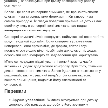
установці, забезпечуючи при цьому безперебійну роботу
освітлення.
Sense - це серія сенсорних вимикачів, які вражають своїми
елегантними та звивистими формами, ніби створеними
самою природою. Їх гладка поверхня приємна на дотик і має
особливу ямку в сенсорній зоні вимикача, що надає
непередавані тактильні відчуття.
Сенсорні вимикачі Livolo поєднують найсучасніші технології та
модні тенденції в дизайні. Вони створені з урахуванням
неперевершеної ергономіки, де форма, світло і звук
поєднуються в одне ціле. Комбінація цих елементів додає
особливий шар комфорту та задоволення для користувача.
М'яке світлодіодне підсвічування і легкий звук під час їх
включення, додає додаткового комфорту. Крім того, стильний
дизайн сенсорного вимикача Sense ідеально впишеться як у
класичний, так і у сучасний інтер'єр. Він стане окрасою
вашого приміщення, надаючи йому елегантності та
сучасності.
Переваги
Зручне управління
: Вимикач активується при дотику
долонею або пальцем, що робить його зручним у