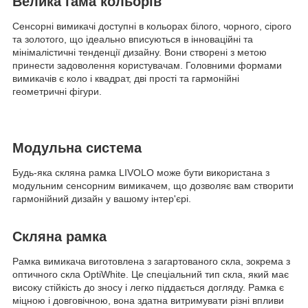
Велика гама кольорів
Сенсорні вимикачі доступні в кольорах білого, чорного, сірого
та золотого, що ідеально вписуються в інноваційні та
мінімалістичні тенденції дизайну. Вони створені з метою
принести задоволення користувачам. Головними формами
вимикачів є коло і квадрат, дві прості та гармонійні
геометричні фігури.
Модульна система
Будь-яка скляна рамка LIVOLO може бути використана з
модульним сенсорним вимикачем, що дозволяє вам створити
гармонійний дизайн у вашому інтер'єрі.
Скляна рамка
Рамка вимикача виготовлена з загартованого скла, зокрема з
оптичного скла OptiWhite. Це спеціальний тип скла, який має
високу стійкість до зносу і легко піддається догляду. Рамка є
міцною і довговічною, вона здатна витримувати різні впливи