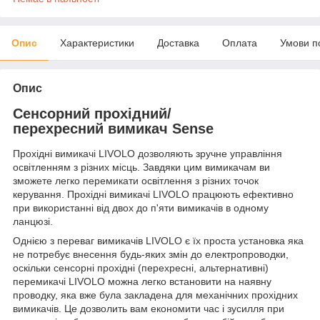
Опис
Характеристики
Доставка
Оплата
Умови п
Опис
Сенсорний прохідний/
перехресний вимикач Sense
Прохідні вимикачі LIVOLO дозволяють зручне управління
освітленням з різних місць. Завдяки цим вимикачам ви
зможете легко перемикати освітлення з різних точок
керування. Прохідні вимикачі LIVOLO працюють ефективно
при використанні від двох до п'яти вимикачів в одному
ланцюзі.
Однією з переваг вимикачів LIVOLO є їх проста установка яка
не потребує внесення будь-яких змін до електропроводки,
оскільки сенсорні прохідні (перехресні, альтернативні)
перемикачі LIVOLO можна легко встановити на наявну
проводку, яка вже була закладена для механічних прохідних
вимикачів. Це дозволить вам економити час і зусилля при