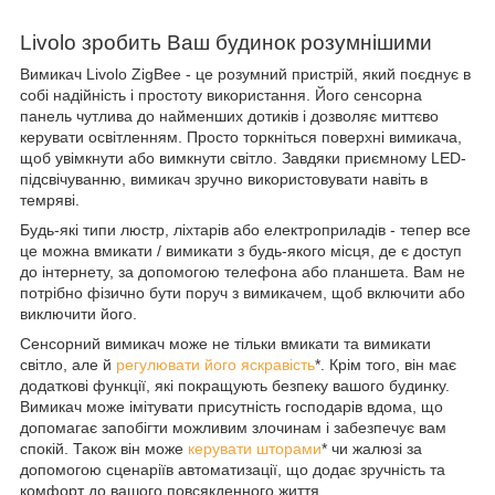
Livolo зробить Ваш будинок розумнішими
Вимикач Livolo ZigBee - це розумний пристрій, який поєднує в
собі надійність і простоту використання. Його сенсорна
панель чутлива до найменших дотиків і дозволяє миттєво
керувати освітленням. Просто торкніться поверхні вимикача,
щоб увімкнути або вимкнути світло. Завдяки приємному LED-
підсвічуванню, вимикач зручно використовувати навіть в
темряві.
Будь-які типи люстр, ліхтарів або електроприладів - тепер все
це можна вмикати / вимикати з будь-якого місця, де є доступ
до інтернету, за допомогою телефона або планшета. Вам не
потрібно фізично бути поруч з вимикачем, щоб включити або
виключити його.
Сенсорний вимикач може не тільки вмикати та вимикати
світло, але й
регулювати його яскравість
*. Крім того, він має
додаткові функції, які покращують безпеку вашого будинку.
Вимикач може імітувати присутність господарів вдома, що
допомагає запобігти можливим злочинам і забезпечує вам
спокій. Також він може
керувати шторами
* чи жалюзі за
допомогою сценаріїв автоматизації, що додає зручність та
комфорт до вашого повсякденного життя.