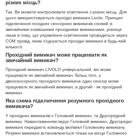
різних місць?
Так. Ви можете контролювати освітлення з різних місць. Для
цього використовуються прохідні вимикачі Livolo. Принцип
підключення похідних сенсорних вимикачів схожий зі
звичайними клавішними прохідними вимикачами, різниця
лише в тому, що управління освітленням проводиться через
COM провід, яким з'єднуються прохідні вимикачі в будь-якій
кількості.
Прохідний вимикач може працювати як
звичайний вимикач?
Прохідний вимикач LIVOLO універсальний, він може
працювати як звичайний вимикач. Більш того, у
двохсенсорного прохідного вимикача один сенсор може
працювати як звичайний вимикач, а другий - як прохідний
вимикач.
Яка схема підключення розумного прохідного
вимикача?
У прохідних вимикачів є Головний вимикач, та Другорядний
вимикач. Навантаженням керує Головний вимикач, Другорядні
вимикачі передають команду вкл/викл Головному вимикачу.
Розумні вимикачі встановлюються тільки на місце Головного