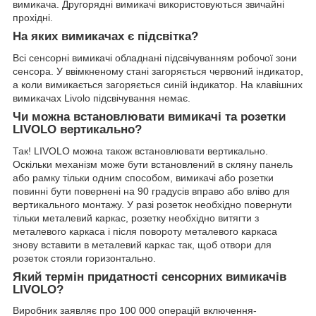
вимикача. Другорядні вимикачі використовуються звичайні
прохідні.
На яких вимикачах є підсвітка?
Всі сенсорні вимикачі обладнані підсвічуванням робочої зони
сенсора. У ввімкненому стані загоряється червоний індикатор,
а коли вимикається загоряється синій індикатор. На клавішних
вимикачах Livolo підсвічування немає.
Чи можна встановлювати вимикачі та розетки
LIVOLO вертикально?
Так! LIVOLO можна також встановлювати вертикально.
Оскільки механізм може бути встановлений в скляну панель
або рамку тільки одним способом, вимикачі або розетки
повинні бути повернені на 90 градусів вправо або вліво для
вертикального монтажу. У разі розеток необхідно повернути
тільки металевий каркас, розетку необхідно витягти з
металевого каркаса і після повороту металевого каркаса
знову вставити в металевий каркас так, щоб отвори для
розеток стояли горизонтально.
Який термін придатності сенсорних вимикачів
LIVOLO?
Виробник заявляє про 100 000 операцій включення-