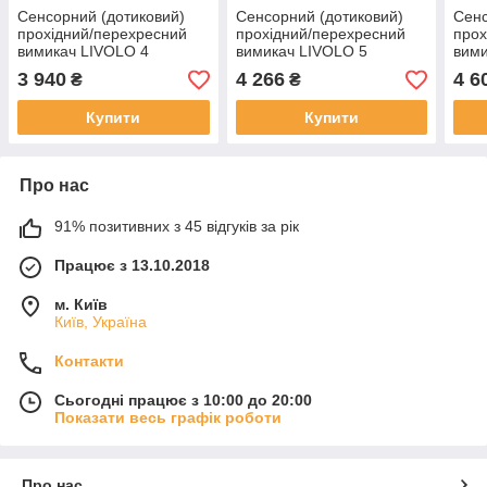
Сенсорний (дотиковий)
Сенсорний (дотиковий)
Сенс
прохідний/перехресний
прохідний/перехресний
прох
вимикач LIVOLO 4
вимикач LIVOLO 5
вими
сенсори (1-2-1) білий скло
сенсорів (1-2-2) білий скло
сенс
3 940
4 266
4 6
₴
₴
Купити
Купити
Про нас
91% позитивних з 45 відгуків за рік
Працює з 13.10.2018
м. Київ
Київ, Україна
Контакти
Сьогодні працює з 10:00 до 20:00
Показати весь графік роботи
Про нас