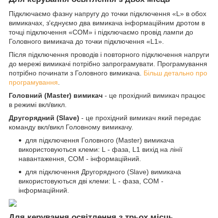
Підключаємо фазну напругу до точки підключення «L» в обох
вимикачах, з'єднуємо два вимикача інформаційним дротом в
точці підключення «COM» і підключаємо провід лампи до
Головного вимикача до точки підключення «L1».
Після підключення проводів і повторного підключення напруги
до мережі вимикачі потрібно запрограмувати. Програмування
потрібно починати з Головного вимикача.
Більш детально про
програмування
.
Головний (Master) вимикач
- це прохідний вимикач працює
в режимі вкл/викл.
Другорядний (Slave)
- це прохідний вимикач який передає
команду вкл/викл Головному вимикачу.
для підключення Головного (Master) вимикача
використовуються клеми: L - фаза, L1 вихід на лінії
навантаження, COM - інформаційний.
для підключення Другорядного (Slave) вимикача
використовуються дві клеми: L - фаза, COM -
інформаційний.
Для керування освітлення з трьох місць