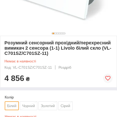
Розумний сенсорний прохідний/перехресний
вимикач 2 сенсора (1-1) Livolo білий скло (VL-
C701SZ/C701SZ-11)
Немає в наявності
Код: VL-C701SZ/C701SZ-11
Роздріб
4 856
₴
Колір
Білий
Чорний
Золотий
Сірий
Немає в наявності