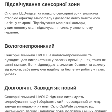
Підсвічування сенсорної зони
Стильна LED-підсвітка навколо сенсорної зони вимикача
створює ефектну атмосферу і дозволяє легко знайти його
навіть у темряві. Підсвічування має різні кольори,
у вимкненому стані підсвічування синє, у включеному -
червоне.
Вологонепроникний
Сенсорні вимикачі LIVOLO є вологонепроникними та
підходять для використання у вологих приміщеннях, таких як
ванні кімнати. Вони відповідають вимогам безпеки та захисту
від вологи, забезпечуючи надійну та безпечну роботу у таких
умовах.
Довговічні. Завжди як новий
Сенсорні вимикачі LIVOLO відмінно витримують
випробування часу і зберігають свій первозданний вигляд,
завжди виглядаючи як нові. Скло OptiWite захищає від
механічного впливу і запобігає появі подряпин і інших дрібних