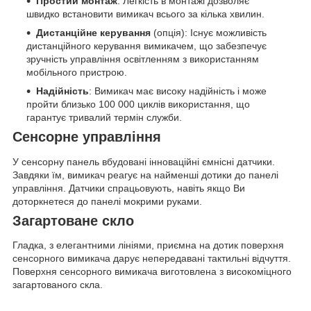
Простий монтаж
: Легкість в монтажі дозволяє
швидко встановити вимикач всього за кілька хвилин.
Дистанційне керування
(опція): Існує можливість
дистанційного керування вимикачем, що забезпечує
зручність управління освітленням з використанням
мобільного пристрою.
Надійність
: Вимикач має високу надійність і може
пройти близько 100 000 циклів використання, що
гарантує тривалий термін служби.
Сенсорне управління
У сенсорну панель вбудовані інноваційні ємнісні датчики.
Завдяки їм, вимикач реагує на найменші дотики до панелі
управління. Датчики спрацьовують, навіть якщо Ви
доторкнетеся до панелі мокрими руками.
Загартоване скло
Гладка, з елегантними лініями, приємна на дотик поверхня
сенсорного вимикача дарує непередавані тактильні відчуття.
Поверхня сенсорного вимикача виготовлена з високоміцного
загартованого скла.