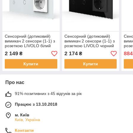
Сенсорний (дотиковий)
Сенсорний (дотиковий)
Сенс
вимикач 2 сенсори (1-1) з
вимикач 2 сенсори (1-1) з
вими
розеткою LIVOLO білий
розеткою LIVOLO чорний
розе
скло
скло
із з
2 149
2 174
884
₴
₴
біли
Купити
Купити
Про нас
91% позитивних з 45 відгуків за рік
Працює з 13.10.2018
м. Київ
Київ, Україна
Контакти