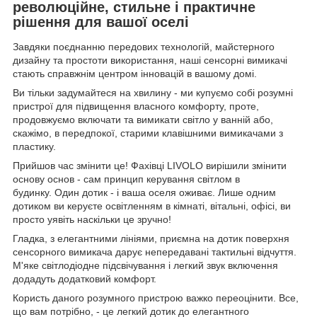
революційне, стильне і практичне
рішення для вашої оселі
Завдяки поєднанню передових технологій, майстерного
дизайну та простоти використання, наші сенсорні вимикачі
стають справжнім центром інновацій в вашому домі.
Ви тільки задумайтеся на хвилину - ми купуємо собі розумні
пристрої для підвищення власного комфорту, проте,
продовжуємо включати та вимикати світло у ванній або,
скажімо, в передпокої, старими клавішними вимикачами з
пластику.
Прийшов час змінити це! Фахівці LIVOLO вирішили змінити
основу основ - сам принцип керування світлом в
будинку. Один дотик - і ваша оселя оживає. Лише одним
дотиком ви керуєте освітленням в кімнаті, вітальні, офісі, ви
просто уявіть наскільки це зручно!
Гладка, з елегантними лініями, приємна на дотик поверхня
сенсорного вимикача дарує непередавані тактильні відчуття.
М'яке світлодіодне підсвічування і легкий звук включення
додадуть додатковий комфорт.
Користь даного розумного пристрою важко переоцінити. Все,
що вам потрібно, - це легкий дотик до елегантного