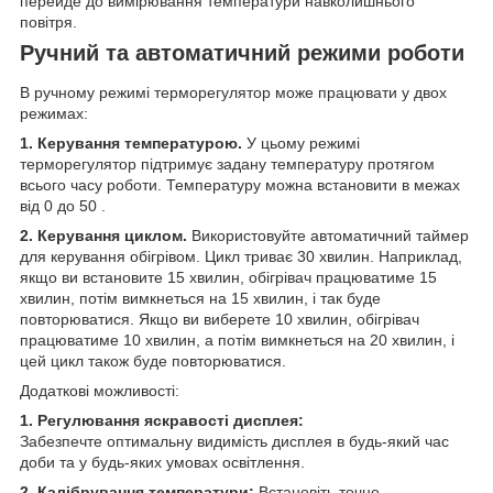
перейде до вимірювання температури навколишнього
повітря.
Ручний та автоматичний режими роботи
В ручному режимі терморегулятор може працювати у двох
режимах:
1. Керування температурою.
У цьому режимі
терморегулятор підтримує задану температуру протягом
всього часу роботи. Температуру можна встановити в межах
від 0 до 50 .
2. Керування циклом.
Використовуйте автоматичний таймер
для керування обігрівом. Цикл триває 30 хвилин. Наприклад,
якщо ви встановите 15 хвилин, обігрівач працюватиме 15
хвилин, потім вимкнеться на 15 хвилин, і так буде
повторюватися. Якщо ви виберете 10 хвилин, обігрівач
працюватиме 10 хвилин, а потім вимкнеться на 20 хвилин, і
цей цикл також буде повторюватися.
Додаткові можливості:
1. Регулювання яскравості дисплея:
Забезпечте оптимальну видимість дисплея в будь-який час
доби та у будь-яких умовах освітлення.
2. Калібрування температури:
Встановіть точне