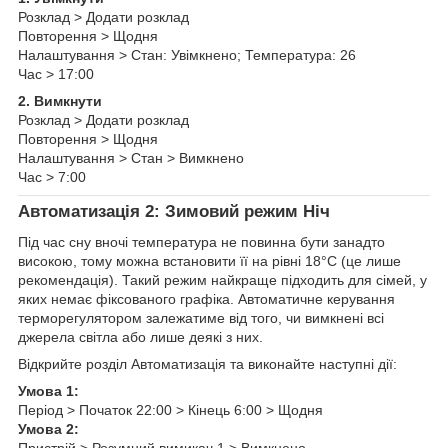
Розклад > Додати розклад
Повторення > Щодня
Налаштування > Стан: Увімкнено; Температура: 26
Час > 17:00
2. Вимкнути
Розклад > Додати розклад
Повторення > Щодня
Налаштування > Стан > Вимкнено
Час > 7:00
Автоматизація 2: Зимовий режим Ніч
Під час сну вночі температура не повинна бути занадто
високою, тому можна встановити її на рівні 18°C (це лише
рекомендація). Такий режим найкраще підходить для сімей, у
яких немає фіксованого графіка. Автоматичне керування
терморегулятором залежатиме від того, чи вимкнені всі
джерела світла або лише деякі з них.
Відкрийте розділ Автоматизація та виконайте наступні дії:
Умова 1:
Період > Початок 22:00 > Кінець 6:00 > Щодня
Умова 2:
Пристрій > Розумний вимикач 1 > Вимкнено