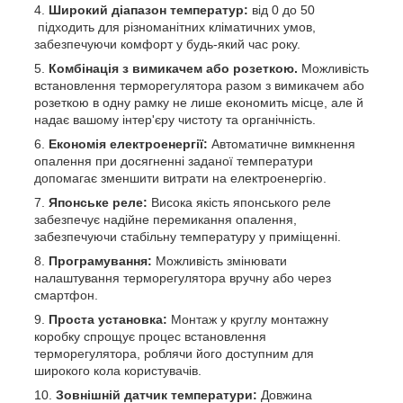
Широкий діапазон температур:
від 0 до 50
підходить для різноманітних кліматичних умов,
забезпечуючи комфорт у будь-який час року.
Комбінація з вимикачем або розеткою.
Можливість
встановлення терморегулятора разом з вимикачем або
розеткою в одну рамку не лише економить місце, але й
надає вашому інтер'єру чистоту та органічність.
Економія електроенергії:
Автоматичне вимкнення
опалення при досягненні заданої температури
допомагає зменшити витрати на електроенергію.
Японське реле:
Висока якість японського реле
забезпечує надійне перемикання опалення,
забезпечуючи стабільну температуру у приміщенні.
Програмування:
Можливість змінювати
налаштування терморегулятора вручну або через
смартфон.
Проста установка:
Монтаж у круглу монтажну
коробку спрощує процес встановлення
терморегулятора, роблячи його доступним для
широкого кола користувачів.
Зовнішній датчик температури:
Довжина