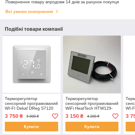
Повернення товару впродовж 14 днів за рахунок покупця
Всі умови повернення
Подібні товари компанії
Терморегулятор
Терморегулятор
Тер
сенсорний програмований
сенсорний програмований
сенс
WI-FI Dekaf DReg S7120
WiFi HeatTech HTW129-
WI-F
білий
240 для теплої підлоги
біли
3 750
3 150
3 7
₴
₴
5 000 ₴
4 200 ₴
Купити
Купити