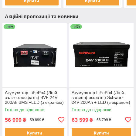
Купити
Купити
Акційні пропозиції та новинки
–5%
–5%
Акумулятор LiFePo4 (Літій-
Акумулятор LiFePo4 (Літій-
залізо-фосфатні) BVF 24V
залізо-фосфатні) Schwarz
200Ah BMS +LED (з екраном)
24V 200Ah + LED (з екраном)
Готово до відправки
Готово до відправки
56 999
63 599
₴
₴
59 899 ₴
66 799 ₴
Купити
Купити