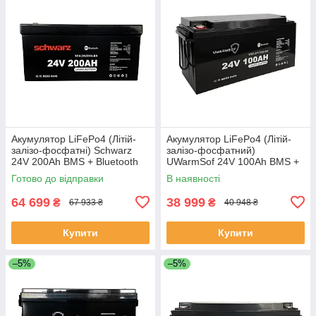
Акумулятор LiFePo4 (Літій-
Акумулятор LiFePo4 (Літій-
залізо-фосфатні) Schwarz
залізо-фосфатний)
24V 200Ah BMS + Bluetooth
UWarmSof 24V 100Ah BMS +
Bluetooth
Готово до відправки
В наявності
64 699
38 999
₴
₴
67 933 ₴
40 948 ₴
Купити
Купити
–5%
–5%