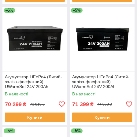
–5%
–5%
Акумулятор LiFePo4 (Литий-
Акумулятор LiFePo4 (Литий-
залізо-фосфатний)
залізо-фосфатний)
UWarmSof 24V 200Ah
UWarmSof 24V 200Ah
BMS+LED (з екраном)
BMS+Bluetooth
В наявності
В наявності
70 299
71 399
₴
₴
73 819 ₴
74 968 ₴
Купити
Купити
–5%
–5%