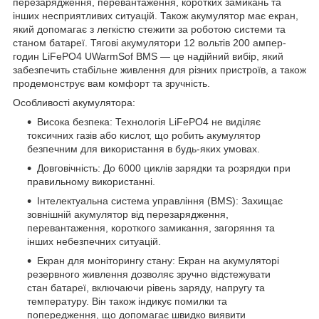
перезарядження, перевантаження, коротких замикань та
інших несприятливих ситуацій. Також акумулятор має екран,
який допомагає з легкістю стежити за роботою системи та
станом батареї. Тягові акумулятори 12 вольтів 200 ампер-
годин LiFePO4 UWarmSof BMS — це надійний вибір, який
забезпечить стабільне живлення для різних пристроїв, а також
продемонструє вам комфорт та зручність.
Особливості акумулятора:
Висока безпека: Технологія LiFePO4 не виділяє
токсичних газів або кислот, що робить акумулятор
безпечним для використання в будь-яких умовах.
Довговічність: До 6000 циклів зарядки та розрядки при
правильному використанні.
Інтелектуальна система управління (BMS): Захищає
зовнішній акумулятор від перезарядження,
перевантаження, короткого замикання, загоряння та
інших небезпечних ситуацій.
Екран для моніторингу стану: Екран на акумуляторі
резервного живлення дозволяє зручно відстежувати
стан батареї, включаючи рівень заряду, напругу та
температуру. Він також індикує помилки та
попередження, що допомагає швидко виявити