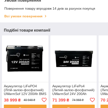
Умови повернення
Повернення товару впродовж 14 днів за рахунок покупця
Всі умови повернення
Подібні товари компанії
Акумулятор LiFePO4
Акумулятор LiFePo4
Акум
(Літій-залізо-фосфатний)
(Литий-залізо-фосфатний)
(Лит
UWarmSof 12V 200Ah BMS
UWarmSof 24V 200Ah
UWa
+ Bluetooth
BMS+Bluetooth
BMS+
38 999
71 399
70 
₴
₴
40 948 ₴
74 968 ₴