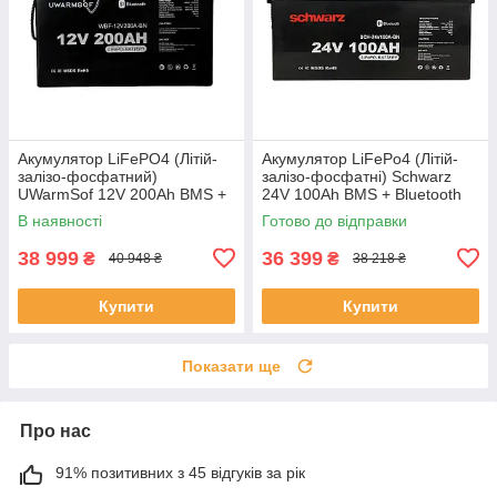
Акумулятор LiFePO4 (Літій-
Акумулятор LiFePo4 (Літій-
залізо-фосфатний)
залізо-фосфатні) Schwarz
UWarmSof 12V 200Ah BMS +
24V 100Ah BMS + Bluetooth
Bluetooth
В наявності
Готово до відправки
38 999
36 399
₴
₴
40 948 ₴
38 218 ₴
Купити
Купити
Показати ще
Про нас
91% позитивних з 45 відгуків за рік