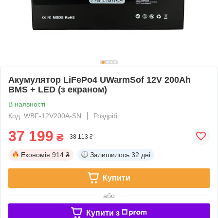
Акумулятор LiFePo4 UWarmSof 12V 200Ah
BMS + LED (з екраном)
В наявності
Код: WBF-12V200A-SN
Роздріб
37 199
₴
38 113 ₴
Економія
914 ₴
Залишилось
32 дні
Купити
або
Купити з