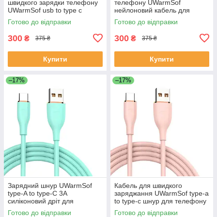
швидкого зарядки телефону
телефону UWarmSof
UWarmSof usb to type c
нейлоновий кабель для
універсальний провід для
зарядки USB to Micro кабель
Готово до відправки
Готово до відправки
заряджання смартфона
швидкої зарядки для
планшета
планшета павербанка
300
300
₴
₴
375 ₴
375 ₴
Купити
Купити
–17%
–17%
Зарядний шнур UWarmSof
Кабель для швидкого
tуре-A to type-C 3A
заряджання UWarmSof type-a
силіконовий дріт для
to type-c шнур для телефону
заряджання кабель тайп сі
зарядний провід тайп сі тайп
Готово до відправки
Готово до відправки
тайп а для заряджання
а для зарядки планшета