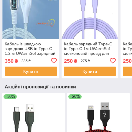
Кабель із швидкою
Кабель зарядний Тype-C
Кабе
зарядкою USB to Type-C
to Type-C 1м UWarmSof
to T
1.2 м UWarmSof зарядний
силіконовий провід для
силі
шнур для телефону
заряджання кабель тайп
заря
350
250
250
₴
₴
385 ₴
275 ₴
провід тайп си 18 Вт
66 Вт Фіолетовий
66 В
Блакитний
Купити
Купити
Акційні пропозиції та новинки
–30%
–20%