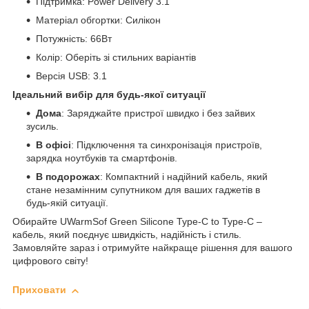
Підтримка: Power Delivery 3.1
Матеріал обгортки: Силікон
Потужність: 66Вт
Колір: Оберіть зі стильних варіантів
Версія USB: 3.1
Ідеальний вибір для будь-якої ситуації
Дома
: Заряджайте пристрої швидко і без зайвих
зусиль.
В офісі
: Підключення та синхронізація пристроїв,
зарядка ноутбуків та смартфонів.
В подорожах
: Компактний і надійний кабель, який
стане незамінним супутником для ваших гаджетів в
будь-якій ситуації.
Обирайте UWarmSof Green Silicone Type-C to Type-C –
кабель, який поєднує швидкість, надійність і стиль.
Замовляйте зараз і отримуйте найкраще рішення для вашого
цифрового світу!
Приховати