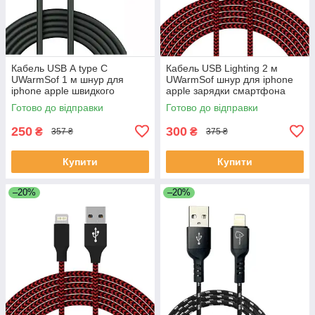
Кабель USB А type C
Кабель USB Lighting 2 м
UWarmSof 1 м шнур для
UWarmSof шнур для iphone
iphone apple швидкого
apple зарядки смартфона
заряджання смартфона ios
телефону навушників ios ipad
Готово до відправки
Готово до відправки
ipad передачі даних Чорний
передачі даних 2.4 А
250
300
₴
₴
357 ₴
375 ₴
Купити
Купити
–20%
–20%