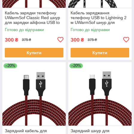
Кабель зарядки телефону
Кабель заряджання
UWarmSof Classic Red шнур
телефону USB to Lightning 2
для зарядки айфона USB to
м UWarmSof шнур для
Lightning зарядний дріт 1
заряджання айфона
Готово до відправки
Готово до відправки
метр зарядка для планшета
зарядний провід заряджання
для планшета для
300
300
₴
₴
375 ₴
375 ₴
Купити
Купити
–20%
–20%
Зарядний кабель для
Зарядний шнур для