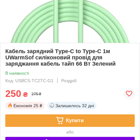
Кабель зарядний Тype-C to Type-C 1м
UWarmSof силіконовий провід для
заряджання кабель тайп 66 Вт Зелений
В наявності
Код: USBCS-TC2TC-G1
Роздріб
250
₴
275 ₴
Економія
25 ₴
Залишилось
32 дні
Купити
або