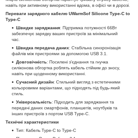
навіть при активному використанні вдома, в офісі чи в дорозі.
Переваги зарядного кабелю UWarmSof Silicone Type-C to
Type-C
Швидке заряджання
: Підтримка потужності 66Вт
забезпечує зарядку ваших пристроїв за мінімальний
час.
Швидка передача даних
: Стабільна синхронізація
файлів між пристроями за допомогою USB 3.1.
Довговічність
: Посилені з'єднання та гнучка
силіконова обгортка роблять кабель стійким до зносу,
навіть при щоденному використанні.
Сучасний дизайн
: Стильний вигляд з естетичними
кольоровими варіантами, що підходять під будь-який
стиль.
Універсальність
: Підходить для заряджання та
передачі даних смартфонів, планшетів, ноутбуків та
інших пристроїв з портом USB Type-C.
Технічні характеристики
Тип: Кабель Type-C to Type-C