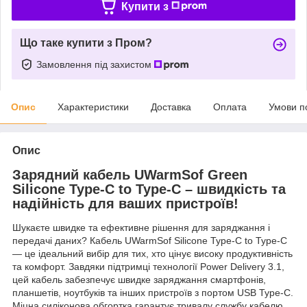
Купити з
Що таке купити з Пром?
Замовлення під захистом
Опис
Характеристики
Доставка
Оплата
Умови п
Опис
Зарядний кабель UWarmSof Green
Silicone Type-C to Type-C – швидкість та
надійність для ваших пристроїв!
Шукаєте швидке та ефективне рішення для заряджання і
передачі даних? Кабель UWarmSof Silicone Type-C to Type-C
— це ідеальний вибір для тих, хто цінує високу продуктивність
та комфорт. Завдяки підтримці технології Power Delivery 3.1,
цей кабель забезпечує швидке заряджання смартфонів,
планшетів, ноутбуків та інших пристроїв з портом USB Type-C.
Міцна силіконова обгортка гарантує тривалу службу кабелю,