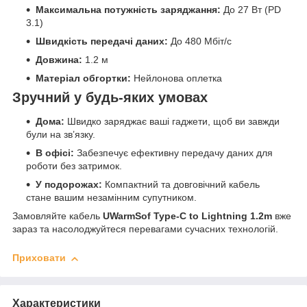
Максимальна потужність заряджання:
До 27 Вт (PD
3.1)
Швидкість передачі даних:
До 480 Мбіт/с
Довжина:
1.2 м
Матеріал обгортки:
Нейлонова оплетка
Зручний у будь-яких умовах
Дома:
Швидко заряджає ваші гаджети, щоб ви завжди
були на зв’язку.
В офісі:
Забезпечує ефективну передачу даних для
роботи без затримок.
У подорожах:
Компактний та довговічний кабель
стане вашим незамінним супутником.
Замовляйте кабель
UWarmSof Type-C to Lightning 1.2m
вже
зараз та насолоджуйтеся перевагами сучасних технологій.
Приховати
Характеристики