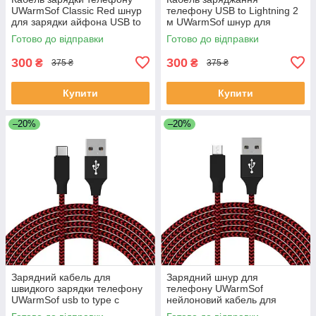
UWarmSof Classic Red шнур
телефону USB to Lightning 2
для зарядки айфона USB to
м UWarmSof шнур для
Lightning зарядний дріт 1
заряджання айфона
Готово до відправки
Готово до відправки
метр зарядка для планшета
зарядний провід заряджання
для планшета для
300
300
₴
₴
375 ₴
375 ₴
Купити
Купити
–20%
–20%
Зарядний кабель для
Зарядний шнур для
швидкого зарядки телефону
телефону UWarmSof
UWarmSof usb to type c
нейлоновий кабель для
універсальний провід для
зарядки USB to Micro кабель