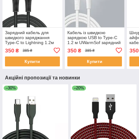
Зарядний кабель для
Кабель із швидкою
Шнур
швидкого заряджання
зарядкою USB to Type-C
айфо
Type-C to Lightning 1.2м
1.2 м UWarmSof зарядний
кабе
UWarmSof шнур для
шнур для телефону
теле
350
350
350
₴
₴
385 ₴
385 ₴
заряджання телефону
провід тайп си 18 Вт Білий
пров
провід тайпсі
швид
Купити
Купити
Акційні пропозиції та новинки
–30%
–20%