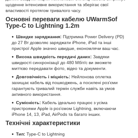
щоденне інтенсивне використання та зберігає свої
властивості протягом тривалого часу.
Основні переваги кабелю UWarmSof
Type-C to Lightning 1.2m
Швидке заряджання:
Підтримка Power Delivery (PD)
до 27 Вт дозволяє заряджати iPhone, iPad та інші
пристрої Apple значно швидше, економлячи ваш час.
Висока швидкість передачі даних:
Завдяки
швидкості синхронізації до 480 Мбіт/с ви зможете
миттєво передавати фото, відео та документи.
Довговічність і міцність:
Нейлонова оплетка
захищає кабель від пошкоджень, а посилені роз’єми
гарантують тривалий термін служби навіть за умов
активного використання.
Сумісність:
Кабель ідеально працює з усіма
пристроями Apple із роз’ємом Lightning, включаючи
iPhone 14, 13, iPad, AirPods та багато інших.
Технічні характеристики
Тип:
Type-C to Lightning