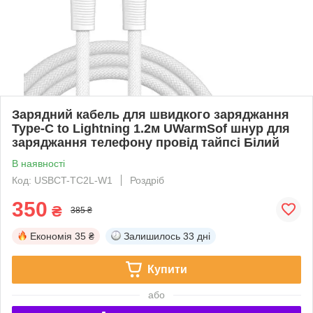
Зарядний кабель для швидкого заряджання
Type-C to Lightning 1.2м UWarmSof шнур для
заряджання телефону провід тайпсі Білий
В наявності
Код: USBCT-TC2L-W1
Роздріб
350
₴
385 ₴
Економія
35 ₴
Залишилось
33 дні
Купити
або