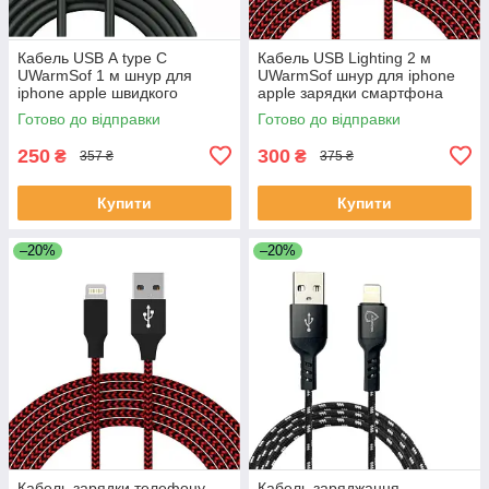
Кабель USB А type C
Кабель USB Lighting 2 м
UWarmSof 1 м шнур для
UWarmSof шнур для iphone
iphone apple швидкого
apple зарядки смартфона
заряджання смартфона ios
телефону навушників ios ipad
Готово до відправки
Готово до відправки
ipad передачі даних Чорний
передачі даних 2.4 А
250
300
₴
₴
357 ₴
375 ₴
Купити
Купити
–20%
–20%
Кабель зарядки телефону
Кабель заряджання