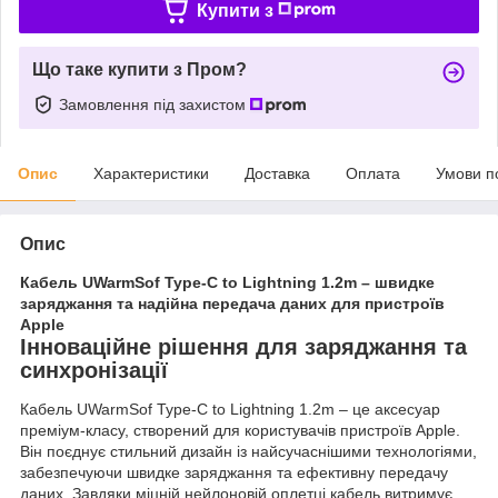
Купити з
Що таке купити з Пром?
Замовлення під захистом
Опис
Характеристики
Доставка
Оплата
Умови п
Опис
Кабель UWarmSof Type-C to Lightning 1.2m – швидке
заряджання та надійна передача даних для пристроїв
Apple
Інноваційне рішення для заряджання та
синхронізації
Кабель UWarmSof Type-C to Lightning 1.2m – це аксесуар
преміум-класу, створений для користувачів пристроїв Apple.
Він поєднує стильний дизайн із найсучаснішими технологіями,
забезпечуючи швидке заряджання та ефективну передачу
даних. Завдяки міцній нейлоновій оплетці кабель витримує