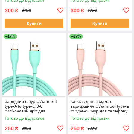
Готово до відправки
Готово до відправки
заряджання смартфона
швидкої зарядки для
планшета
планшета павербанка
300
300
₴
₴
375 ₴
375 ₴
Купити
Купити
–17%
–17%
Зарядний шнур UWarmSof
Кабель для швидкого
tуре-A to type-C 3A
заряджання UWarmSof type-a
силіконовий дріт для
to type-c шнур для телефону
заряджання кабель тайп сі
зарядний провід тайп сі тайп
Готово до відправки
Готово до відправки
тайп а для заряджання
а для зарядки планшета
смартфонів
250
250
₴
₴
300 ₴
300 ₴