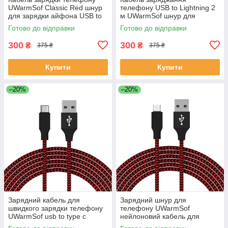
UWarmSof Classic Red шнур
телефону USB to Lightning 2
для зарядки айфона USB to
м UWarmSof шнур для
Lightning зарядний дріт 1
заряджання айфона
Готово до відправки
Готово до відправки
метр зарядка для планшета
зарядний провід заряджання
для планшета для
300
300
₴
₴
375 ₴
375 ₴
Купити
Купити
–20%
–20%
Зарядний кабель для
Зарядний шнур для
швидкого зарядки телефону
телефону UWarmSof
UWarmSof usb to type c
нейлоновий кабель для
універсальний провід для
зарядки USB to Micro кабель