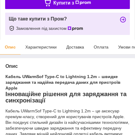
Купити з
Що таке купити з Пром?
Замовлення під захистом
Опис
Характеристики
Доставка
Оплата
Умови п
Опис
Кабель UWarmSof Type-C to Lightning 1.2m – швидке
заряджання та надійна передача даних для пристроїв
Apple
Інноваційне рішення для заряджання та
синхронізації
Кабель UWarmSof Type-C to Lightning 1.2m – це аксесуар
преміум-класу, створений для користувачів пристроїв Apple.
Він поєднує стильний дизайн із найсучаснішими технологіями,
забезпечуючи швидке заряджання та ефективну передачу
даних. Завдяки міцній нейлоновій оплетці кабель витримує