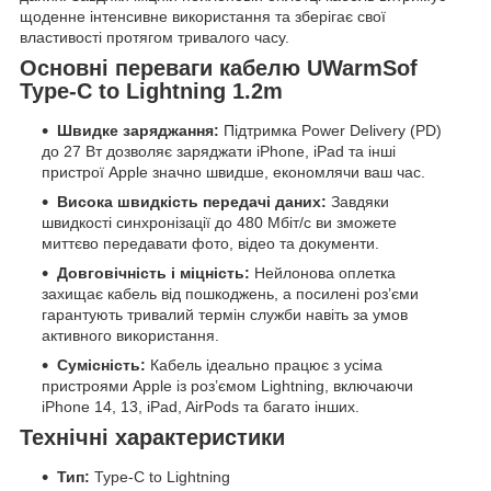
щоденне інтенсивне використання та зберігає свої
властивості протягом тривалого часу.
Основні переваги кабелю UWarmSof
Type-C to Lightning 1.2m
Швидке заряджання:
Підтримка Power Delivery (PD)
до 27 Вт дозволяє заряджати iPhone, iPad та інші
пристрої Apple значно швидше, економлячи ваш час.
Висока швидкість передачі даних:
Завдяки
швидкості синхронізації до 480 Мбіт/с ви зможете
миттєво передавати фото, відео та документи.
Довговічність і міцність:
Нейлонова оплетка
захищає кабель від пошкоджень, а посилені роз’єми
гарантують тривалий термін служби навіть за умов
активного використання.
Сумісність:
Кабель ідеально працює з усіма
пристроями Apple із роз’ємом Lightning, включаючи
iPhone 14, 13, iPad, AirPods та багато інших.
Технічні характеристики
Тип:
Type-C to Lightning