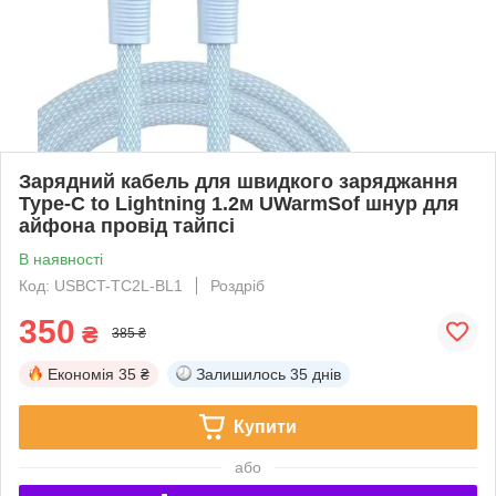
Зарядний кабель для швидкого заряджання
Type-C to Lightning 1.2м UWarmSof шнур для
айфона провід тайпсі
В наявності
Код: USBCT-TC2L-BL1
Роздріб
350
₴
385 ₴
Економія
35 ₴
Залишилось
35 днів
Купити
або