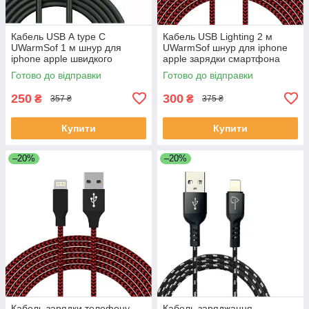
Кабель USB А type C
Кабель USB Lighting 2 м
UWarmSof 1 м шнур для
UWarmSof шнур для iphone
iphone apple швидкого
apple зарядки смартфона
заряджання смартфона ios
телефону навушників ios ipad
Готово до відправки
Готово до відправки
ipad передачі даних Чорний
передачі даних 2.4 А
250
300
₴
₴
357 ₴
375 ₴
Купити
Купити
–20%
–20%
Кабель зарядки телефону
Кабель заряджання