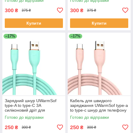
Готово до відправки
Готово до відправки
заряджання смартфона
швидкої зарядки для
планшета
планшета павербанка
300
300
₴
₴
375 ₴
375 ₴
Купити
Купити
–17%
–17%
Зарядний шнур UWarmSof
Кабель для швидкого
tуре-A to type-C 3A
заряджання UWarmSof type-a
силіконовий дріт для
to type-c шнур для телефону
заряджання кабель тайп сі
зарядний провід тайп сі тайп
Готово до відправки
Готово до відправки
тайп а для заряджання
а для зарядки планшета
смартфонів
250
250
₴
₴
300 ₴
300 ₴