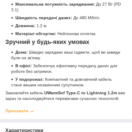
Максимальна потужність заряджання:
До 27 Вт (PD
3.1)
Швидкість передачі даних:
До 480 Мбіт/с
Довжина:
1.2 м
Матеріал обгортки:
Нейлонова оплетка
Зручний у будь-яких умовах
Дома:
Швидко заряджає ваші гаджети, щоб ви завжди
були на зв’язку.
В офісі:
Забезпечує ефективну передачу даних для
роботи без затримок.
У подорожах:
Компактний та довговічний кабель
стане вашим незамінним супутником.
Замовляйте кабель
UWarmSof Type-C to Lightning 1.2m
вже
зараз та насолоджуйтеся перевагами сучасних технологій.
Приховати
Характеристики