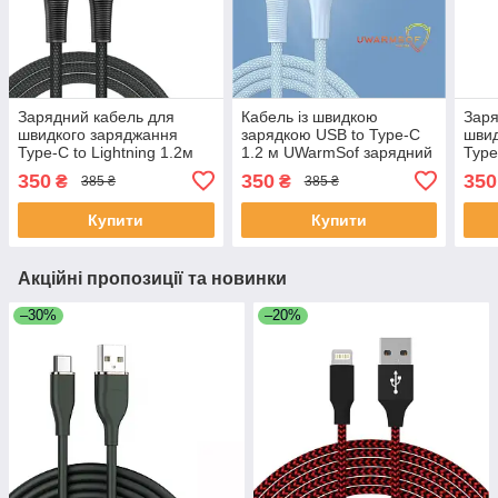
Зарядний кабель для
Кабель із швидкою
Заря
швидкого заряджання
зарядкою USB to Type-C
швид
Type-C to Lightning 1.2м
1.2 м UWarmSof зарядний
Type
UWarmSof шнур для
шнур для телефону
UWa
350
350
350
₴
₴
385 ₴
385 ₴
заряджання телефону
провід тайп си 18 Вт
зар
провід тайпсі
Блакитний
пров
Купити
Купити
Акційні пропозиції та новинки
–30%
–20%