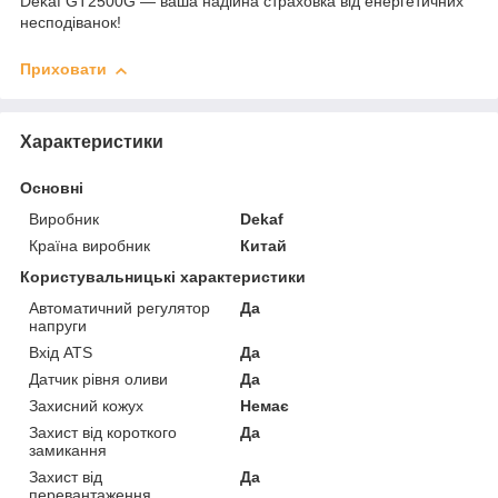
Dekaf GT2500G — ваша надійна страховка від енергетичних
несподіванок!
Приховати
Характеристики
Основні
Виробник
Dekaf
Країна виробник
Китай
Користувальницькі характеристики
Автоматичний регулятор
Да
напруги
Вхід ATS
Да
Датчик рівня оливи
Да
Захисний кожух
Немає
Захист від короткого
Да
замикання
Захист від
Да
перевантаження