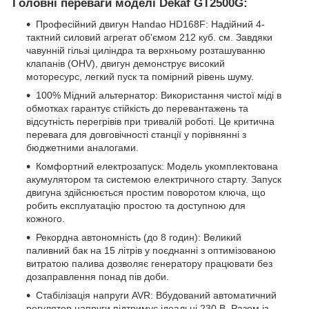
Головні переваги моделі Dekaf GT2500G:
Професійний двигун Handao HD168F: Надійний 4-
тактний силовий агрегат об'ємом 212 куб. см. Завдяки
чавунній гільзі циліндра та верхньому розташуванню
клапанів (OHV), двигун демонструє високий
моторесурс, легкий пуск та помірний рівень шуму.
100% Мідний альтернатор: Використання чистої міді в
обмотках гарантує стійкість до перевантажень та
відсутність перегрівів при тривалій роботі. Це критична
перевага для довговічності станції у порівнянні з
бюджетними аналогами.
Комфортний електрозапуск: Модель укомплектована
акумулятором та системою електричного старту. Запуск
двигуна здійснюється простим поворотом ключа, що
робить експлуатацію простою та доступною для
кожного.
Рекордна автономність (до 8 годин): Великий
паливний бак на 15 літрів у поєднанні з оптимізованою
витратою палива дозволяє генератору працювати без
дозаправлення понад пів доби.
Стабілізація напруги AVR: Вбудований автоматичний
регулятор напруги підтримує ідеальні 230 В. Разом із