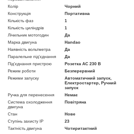
Колір
Чорний
Конструкція
Портативна
Кількість фаз
1
Кількість циліндрів
1
Лічильник мотогодин
Да
Марка двигуна
Handao
Наявність вольтметра
Да
Паралельне під'єднання
Да
Під'єднання пристрою
Розетка AC 230 В
Режим роботи
Безперервний
Режими запуску
Автоматичний запуск,
Електростартер, Ручний
запуск
Ручка для перенесення
Немає
Система охолодження
Повітряна
двигуна
Стан
Нове
Ступінь захисту IP
23
Тактність двигуна
Чотиритактний