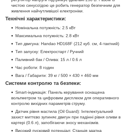
чистою синусоїдою це робить генератор безпечним для
живлення найчутливішої електроніки.
Технічні характеристики:
Номінальна потужність: 2.5 кВт
Максимальна потужність: 2.8 кВт
Тип двигуна: Handao HD168F (212 куб. см, 4-тактний)
Тип запуску: Електростарт / Ручний
Паливний бак / Олива: 15 л / 0.6 л
Час роботи: 8 годин
Вага / Габарити: 39 кг / 500 × 430 × 460 мм
Системи контролю та безпеки:
Smart-індикація: Панель керування оснащена
вольтметром та цифровим дисплеєм для оперативного
контролю вихідних параметрів струму.
Датчик рівня мастила (Oil Guard): Інтелектуальний
захист миттєво зупиняє двигун при падінні рівня оливи в
картері (0.6 л), запобігаючи зносу механізмів.
Високий пусковий потенціал: Станція здатна