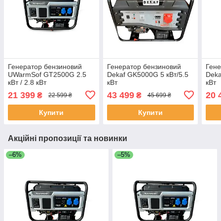
Генератор бензиновий
Генератор бензиновий
Гене
UWarmSof GT2500G 2.5
Dekaf GK5000G 5 кВт/5.5
Deka
кВт / 2.8 кВт
кВт
кВт
21 399
43 499
20 
₴
₴
22 599 ₴
45 699 ₴
Купити
Купити
Акційні пропозиції та новинки
–6%
–5%