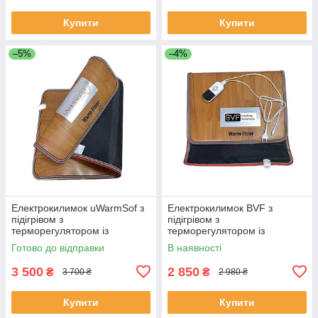
Купити
Купити
–5%
–4%
Електрокилимок uWarmSof з
Електрокилимок BVF з
підігрівом з
підігрівом з
терморегулятором із
терморегулятором із
таймером, 50х100 см
таймером, 50х100 см
Готово до відправки
В наявності
3 500
2 850
₴
₴
3 700 ₴
2 980 ₴
Купити
Купити