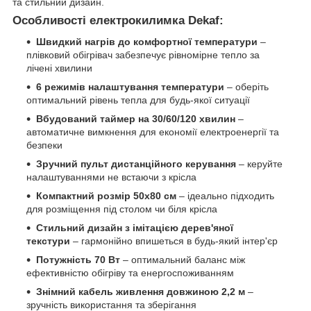
та стильний дизайн.
Особливості електрокилимка Dekaf:
Швидкий нагрів до комфортної температури
–
плівковий обігрівач забезпечує рівномірне тепло за
лічені хвилини
6 режимів налаштування температури
– оберіть
оптимальний рівень тепла для будь-якої ситуації
Вбудований таймер на 30/60/120 хвилин
–
автоматичне вимкнення для економії електроенергії та
безпеки
Зручний пульт дистанційного керування
– керуйте
налаштуваннями не встаючи з крісла
Компактний розмір 50х80 см
– ідеально підходить
для розміщення під столом чи біля крісла
Стильний дизайн з імітацією дерев'яної
текстури
– гармонійно впишеться в будь-який інтер'єр
Потужність 70 Вт
– оптимальний баланс між
ефективністю обігріву та енергоспоживанням
Знімний кабель живлення довжиною 2,2 м
–
зручність використання та зберігання