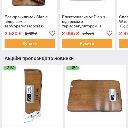
Електрокилимок Dian з
Електрокилимок Dian з
Спал
підігрівом з
підігрівом з
War
терморегулятором із
терморегулятором із
+6; 
таймером, 50х100 см
таймером, 50х80 см
Каму
2 520
2 065
2 9
₴
₴
2 720 ₴
2 465 ₴
кап
Купити
Купити
Акційні пропозиції та новинки
–21%
–18%