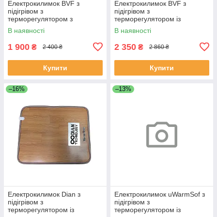
Електрокилимок BVF з
Електрокилимок BVF з
підігрівом з
підігрівом з
терморегулятором з
терморегулятором із
таймером, 50х60 см
таймером, 50х80 см
В наявності
В наявності
1 900
2 350
₴
₴
2 400 ₴
2 860 ₴
Купити
Купити
–16%
–13%
Електрокилимок Dian з
Електрокилимок uWarmSof з
підігрівом з
підігрівом з
терморегулятором із
терморегулятором із