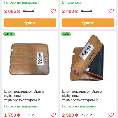
таймером, 50х80 см
таймером, 50х60 см
Готово до відправки
В наявності
2 065
2 400
₴
₴
2 465 ₴
2 750 ₴
Купити
Купити
–10%
–7%
Електрокилимок Dian з
Електрокилимок Dian з
підігрівом з
підігрівом з
терморегулятором із
терморегулятором із
таймером, 50х60 см
таймером, 50х100 см
Готово до відправки
Готово до відправки
1 750
2 520
₴
₴
1 950 ₴
2 720 ₴