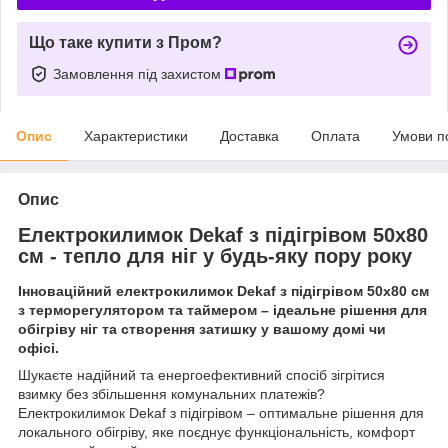
Що таке купити з Пром?
Замовлення під захистом
Опис
Характеристики
Доставка
Оплата
Умови п
Опис
Електрокилимок Dekaf з підігрівом 50х80
см - тепло для ніг у будь-яку пору року
Інноваційний електрокилимок Dekaf з підігрівом 50х80 см
з терморегулятором та таймером – ідеальне рішення для
обігріву ніг та створення затишку у вашому домі чи
офісі.
Шукаєте надійний та енергоефективний спосіб зігрітися
взимку без збільшення комунальних платежів?
Електрокилимок Dekaf з підігрівом – оптимальне рішення для
локального обігріву, яке поєднує функціональність, комфорт