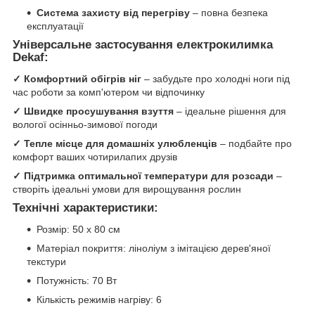
Система захисту від перегріву
– повна безпека
експлуатації
Універсальне застосування електрокилимка
Dekaf:
✓ Комфортний обігрів ніг
– забудьте про холодні ноги під
час роботи за комп'ютером чи відпочинку
✓ Швидке просушування взуття
– ідеальне рішення для
вологої осінньо-зимової погоди
✓ Тепле місце для домашніх улюбленців
– подбайте про
комфорт ваших чотирилапих друзів
✓ Підтримка оптимальної температури для розсади
–
створіть ідеальні умови для вирощування рослин
Технічні характеристики:
Розмір: 50 х 80 см
Матеріал покриття: ліноліум з імітацією дерев'яної
текстури
Потужність: 70 Вт
Кількість режимів нагріву: 6