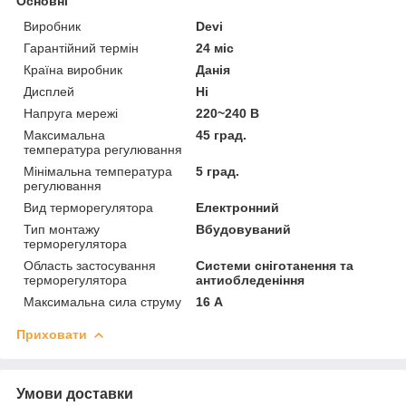
Основні
Виробник
Devi
Гарантійний термін
24 міс
Країна виробник
Данія
Дисплей
Ні
Напруга мережі
220~240 В
Максимальна
45 град.
температура регулювання
Мінімальна температура
5 град.
регулювання
Вид терморегулятора
Електронний
Тип монтажу
Вбудовуваний
терморегулятора
Область застосування
Системи сніготанення та
терморегулятора
антиобледеніння
Максимальна сила струму
16 А
Приховати
Умови доставки