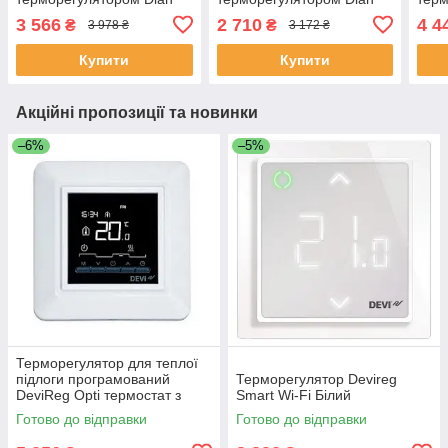
Technology тепла
Technology тепла
Tech
3 566
2 710
4 4
₴
₴
3 978 ₴
3 172 ₴
кабельна підлога під
кабельна підлога під
кабе
плитку
плитку
плит
Купити
Купити
Акційні пропозиції та новинки
–6%
–5%
Терморегулятор для теплої
підлоги програмований
Терморегулятор Devireg
DeviReg Opti термостат з
Smart Wi-Fi Білий
виносним датчиком для дому
Готово до відправки
Готово до відправки