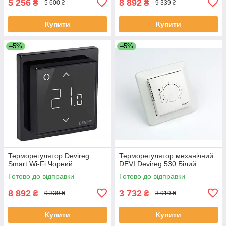
5 256
8 892
₴
₴
5 600 ₴
9 339 ₴
Купити
Купити
–5%
–5%
Терморегулятор Devireg
Терморегулятор механічний
Smart Wi-Fi Чорний
DEVI Devireg 530 Білий
Готово до відправки
Готово до відправки
8 892
3 732
₴
₴
9 339 ₴
3 919 ₴
Купити
Купити