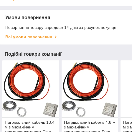
Умови повернення
Повернення товару впродовж 14 днів за рахунок покупця
Всі умови повернення
Подібні товари компанії
Нагрівальний кабель 13,4
Нагрівальний кабель 4.8 м
Нагр
м з механічним
з механічним
м з 
терморегулятором Dian
терморегулятором Dian
терм