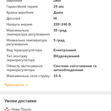
Виробник
Devi
Гарантійний термін
24 міс
Країна виробник
Данія
Дисплей
Ні
Напруга мережі
220~240 В
Максимальна
35 град.
температура регулювання
Мінімальна температура
5 град.
регулювання
Вид терморегулятора
Електронний
Тип монтажу
Вбудовуваний
терморегулятора
Область застосування
Системи сніготанення та
терморегулятора
антиобледеніння
Максимальна сила струму
15 А
Приховати
Умови доставки
Нова Пошта