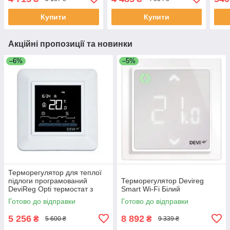
HTW122-240 термостат,
теплої підлоги
теплорегулятор
Купити
Купити
Акційні пропозиції та новинки
–6%
–5%
Терморегулятор для теплої
підлоги програмований
Терморегулятор Devireg
DeviReg Opti термостат з
Smart Wi-Fi Білий
виносним датчиком для дому
Готово до відправки
Готово до відправки
5 256
8 892
₴
₴
5 600 ₴
9 339 ₴