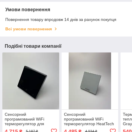
Умови повернення
Повернення товару впродовж 14 днів за рахунок покупця
Всі умови повернення
Подібні товари компанії
Сенсорний
Сенсорний
Терм
програмований WiFi
програмований WiFi
тепл
терморегулятор для
терморегулятор HeatTech
Gray
теплої підлоги HeatTech
HTW123-240 Білий для
терм
4 715
4 485
540
₴
₴
5 187 ₴
4 934 ₴