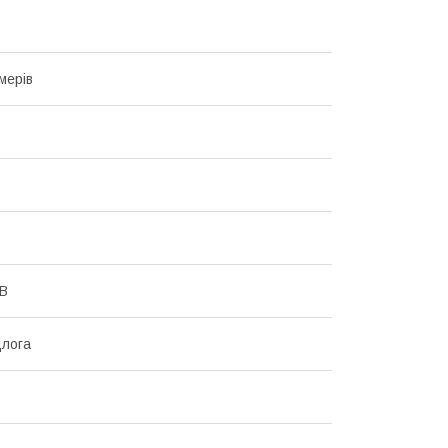
мерів
 В
длога