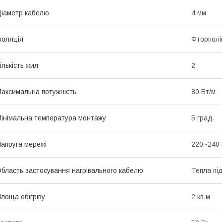
іаметр кабелю
4 мм
золяція
Фторполі
ількість жил
2
аксимальна потужність
80 Вт/м
інімальна температура монтажу
5 град.
апруга мережі
220~240
бласть застосування нагрівального кабелю
Тепла пі
лоща обігріву
2 кв.м