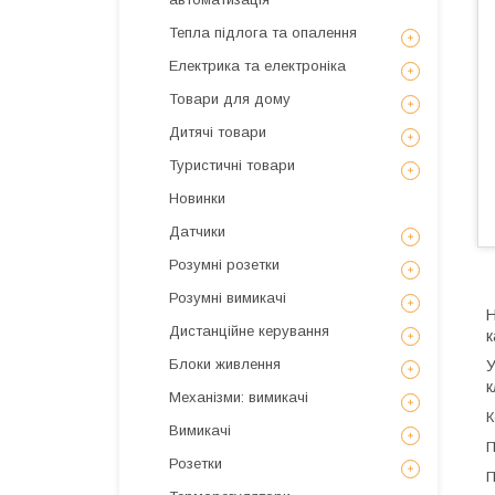
Тепла підлога та опалення
Електрика та електроніка
Товари для дому
Дитячі товари
Туристичні товари
Новинки
Датчики
Розумні розетки
Розумні вимикачі
Н
Дистанційне керування
к
Блоки живлення
У
к
Механізми: вимикачі
К
Вимикачі
П
Розетки
П