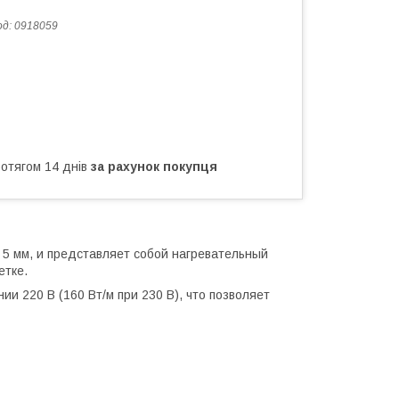
од:
0918059
ротягом 14 днів
за рахунок покупця
5 мм, и представляет собой нагревательный
етке.
и 220 В (160 Вт/м при 230 В), что позволяет