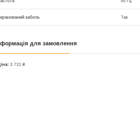
астота
50 Гц
кранований кабель
Так
нформація для замовлення
іна:
3 731 ₴