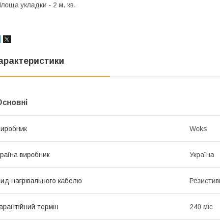
лоща укладки - 2 м. кв.
арактеристики
Основні
иробник
Woks
раїна виробник
Україна
ид нагрівального кабелю
Резистив
арантійний термін
240 міс