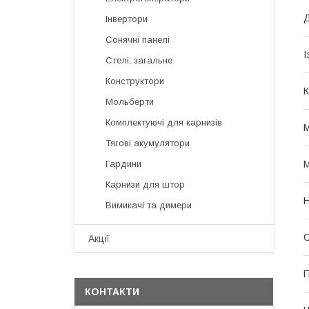
Д
Інвертори
Сонячні панелі
І
Стелі, загальне
Конструктори
К
Мольберти
Комплектуючі для карнизів
М
Тягові акумулятори
Гардини
М
Карнизи для штор
Н
Вимикачі та димери
О
Акції
П
КОНТАКТИ