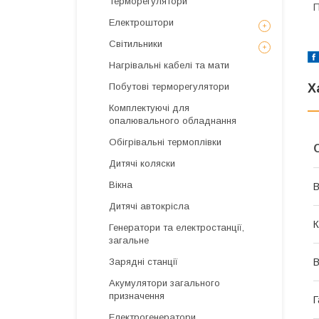
Терморегулятори
П
Електроштори
Світильники
Нагрівальні кабелі та мати
Побутові терморегулятори
Х
Комплектуючі для
опалювального обладнання
Обігрівальні термоплівки
Дитячі коляски
Вікна
В
Дитячі автокрісла
К
Генератори та електростанції,
загальне
Зарядні станції
В
Акумулятори загального
призначення
Г
Електрогенератори