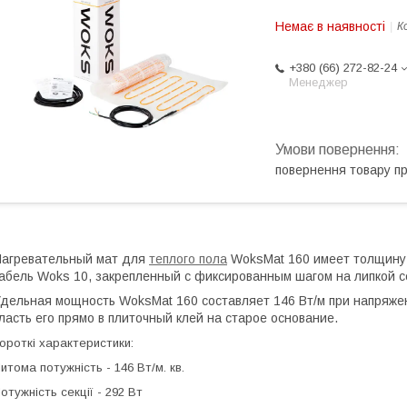
Немає в наявності
К
+380 (66) 272-82-24
Менеджер
повернення товару п
агревательный мат для
теплого пола
WoksMat 160 имеет толщину 
абель Woks 10, закрепленный с фиксированным шагом на липкой с
дельная мощность WoksMat 160 составляет 146 Вт/м при напряжени
ласть его прямо в плиточный клей на старое основание.
ороткі характеристики:
итома потужність - 146 Вт/м. кв.
отужність секції - 292 Вт